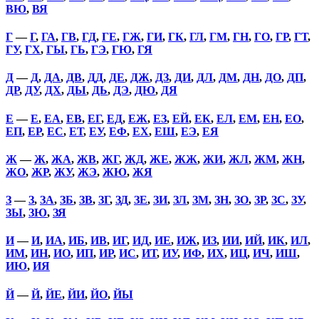
ВЮ
,
ВЯ
Г
—
Г
,
ГА
,
ГВ
,
ГД
,
ГЕ
,
ГЖ
,
ГИ
,
ГК
,
ГЛ
,
ГМ
,
ГН
,
ГО
,
ГР
,
ГТ
,
ГУ
,
ГХ
,
ГЫ
,
ГЬ
,
ГЭ
,
ГЮ
,
ГЯ
Д
—
Д
,
ДА
,
ДВ
,
ДД
,
ДЕ
,
ДЖ
,
ДЗ
,
ДИ
,
ДЛ
,
ДМ
,
ДН
,
ДО
,
ДП
,
ДР
,
ДУ
,
ДХ
,
ДЫ
,
ДЬ
,
ДЭ
,
ДЮ
,
ДЯ
Е
—
Е
,
ЕА
,
ЕВ
,
ЕГ
,
ЕД
,
ЕЖ
,
ЕЗ
,
ЕЙ
,
ЕК
,
ЕЛ
,
ЕМ
,
ЕН
,
ЕО
,
ЕП
,
ЕР
,
ЕС
,
ЕТ
,
ЕУ
,
ЕФ
,
ЕХ
,
ЕШ
,
ЕЭ
,
ЕЯ
Ж
—
Ж
,
ЖА
,
ЖВ
,
ЖГ
,
ЖД
,
ЖЕ
,
ЖЖ
,
ЖИ
,
ЖЛ
,
ЖМ
,
ЖН
,
ЖО
,
ЖР
,
ЖУ
,
ЖЭ
,
ЖЮ
,
ЖЯ
З
—
З
,
ЗА
,
ЗБ
,
ЗВ
,
ЗГ
,
ЗД
,
ЗЕ
,
ЗИ
,
ЗЛ
,
ЗМ
,
ЗН
,
ЗО
,
ЗР
,
ЗС
,
ЗУ
,
ЗЫ
,
ЗЮ
,
ЗЯ
И
—
И
,
ИА
,
ИБ
,
ИВ
,
ИГ
,
ИД
,
ИЕ
,
ИЖ
,
ИЗ
,
ИИ
,
ИЙ
,
ИК
,
ИЛ
,
ИМ
,
ИН
,
ИО
,
ИП
,
ИР
,
ИС
,
ИТ
,
ИУ
,
ИФ
,
ИХ
,
ИЦ
,
ИЧ
,
ИШ
,
ИЮ
,
ИЯ
Й
—
Й
,
ЙЕ
,
ЙИ
,
ЙО
,
ЙЫ