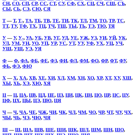
СН
,
СО
,
СП
,
СР
,
СС
,
СТ
,
СУ
,
СФ
,
СХ
,
СЦ
,
СЧ
,
СШ
,
СЪ
,
СЫ
,
СЬ
,
СЭ
,
СЮ
,
СЯ
Т
—
Т
,
Т-
,
ТА
,
ТБ
,
ТВ
,
ТЕ
,
ТИ
,
ТК
,
ТЛ
,
ТМ
,
ТО
,
ТР
,
ТС
,
ТТ
,
ТУ
,
ТФ
,
ТХ
,
ТЦ
,
ТЧ
,
ТШ
,
ТЫ
,
ТЬ
,
ТЭ
,
ТЮ
,
ТЯ
У
—
У
,
У-
,
УА
,
УБ
,
УВ
,
УГ
,
УД
,
УЕ
,
УЖ
,
УЗ
,
УИ
,
УЙ
,
УК
,
УЛ
,
УМ
,
УН
,
УО
,
УП
,
УР
,
УС
,
УТ
,
УУ
,
УФ
,
УХ
,
УЦ
,
УЧ
,
УШ
,
УЩ
,
УЭ
,
УЯ
Ф
—
Ф
,
ФА
,
ФБ
,
ФЕ
,
ФЗ
,
ФИ
,
ФЛ
,
ФМ
,
ФО
,
ФР
,
ФТ
,
ФУ
,
ФЬ
,
ФЭ
,
ФЮ
Х
—
Х
,
ХА
,
ХВ
,
ХЕ
,
ХИ
,
ХЛ
,
ХМ
,
ХН
,
ХО
,
ХР
,
ХТ
,
ХУ
,
ХШ
,
ХЫ
,
ХЬ
,
ХЭ
,
ХЮ
,
ХЯ
Ц
—
Ц
,
ЦА
,
ЦВ
,
ЦД
,
ЦЕ
,
ЦЗ
,
ЦИ
,
ЦК
,
ЦН
,
ЦО
,
ЦР
,
ЦС
,
ЦУ
,
ЦФ
,
ЦХ
,
ЦЫ
,
ЦЭ
,
ЦЮ
,
ЦЯ
Ч
—
Ч
,
ЧА
,
ЧЕ
,
ЧЖ
,
ЧИ
,
ЧК
,
ЧЛ
,
ЧМ
,
ЧО
,
ЧР
,
ЧТ
,
ЧУ
,
ЧХ
,
ЧЫ
,
ЧЬ
,
ЧЭ
,
ЧЮ
,
ЧЯ
Ш
—
Ш
,
ША
,
ШВ
,
ШЕ
,
ШИ
,
ШК
,
ШЛ
,
ШМ
,
ШН
,
ШО
,