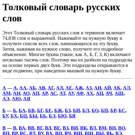
Толковый словарь русских
слов
Этот Толковый словарь русских слов и терминов включает
74,838 слов и выражений. Нажимайте на нужную букву и
получите список всех слов, начинающихся на эту букву.
Затем, нажимая на нужное слово, получите его подробное
объяснение. Многие буквы (такие, как А, Б, Г, З, К) включают
несколько тысячь слов. Поэтому мы их разбили на подразделы
на основе первых двух букв. Эти подразделы открываются в
виде подменю, при наведении мышкой на нужную букву.
А
—
А
,
АА
,
АБ
,
АВ
,
АГ
,
АД
,
АЕ
,
АЖ
,
АЗ
,
АИ
,
АЙ
,
АК
,
АЛ
,
АМ
,
АН
,
АО
,
АП
,
АР
,
АС
,
АТ
,
АУ
,
АФ
,
АХ
,
АЦ
,
АЧ
,
АШ
,
АЭ
,
АЮ
,
АЯ
Б
—
Б
,
БА
,
БВ
,
БГ
,
БЕ
,
БЖ
,
БЗ
,
БИ
,
БЛ
,
БО
,
БП
,
БР
,
БС
,
БУ
,
БХ
,
БЦ
,
БЫ
,
БЬ
,
БЭ
,
БЮ
,
БЯ
В
—
В
,
ВА
,
ВВ
,
ВГ
,
ВД
,
ВЕ
,
ВЗ
,
ВИ
,
ВК
,
ВЛ
,
ВМ
,
ВН
,
ВО
,
ВП
,
ВР
,
ВС
,
ВТ
,
ВУ
,
ВХ
,
ВЦ
,
ВЧ
,
ВШ
,
ВЩ
,
ВЫ
,
ВЬ
,
ВЭ
,