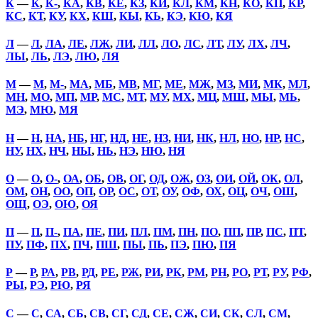
К
—
К
,
К-
,
КА
,
КВ
,
КЕ
,
КЗ
,
КИ
,
КЛ
,
КМ
,
КН
,
КО
,
КП
,
КР
,
КС
,
КТ
,
КУ
,
КХ
,
КШ
,
КЫ
,
КЬ
,
КЭ
,
КЮ
,
КЯ
Л
—
Л
,
ЛА
,
ЛЕ
,
ЛЖ
,
ЛИ
,
ЛЛ
,
ЛО
,
ЛС
,
ЛТ
,
ЛУ
,
ЛХ
,
ЛЧ
,
ЛЫ
,
ЛЬ
,
ЛЭ
,
ЛЮ
,
ЛЯ
М
—
М
,
М-
,
МА
,
МБ
,
МВ
,
МГ
,
МЕ
,
МЖ
,
МЗ
,
МИ
,
МК
,
МЛ
,
МН
,
МО
,
МП
,
МР
,
МС
,
МТ
,
МУ
,
МХ
,
МЦ
,
МШ
,
МЫ
,
МЬ
,
МЭ
,
МЮ
,
МЯ
Н
—
Н
,
НА
,
НБ
,
НГ
,
НД
,
НЕ
,
НЗ
,
НИ
,
НК
,
НЛ
,
НО
,
НР
,
НС
,
НУ
,
НХ
,
НЧ
,
НЫ
,
НЬ
,
НЭ
,
НЮ
,
НЯ
О
—
О
,
О-
,
ОА
,
ОБ
,
ОВ
,
ОГ
,
ОД
,
ОЖ
,
ОЗ
,
ОИ
,
ОЙ
,
ОК
,
ОЛ
,
ОМ
,
ОН
,
ОО
,
ОП
,
ОР
,
ОС
,
ОТ
,
ОУ
,
ОФ
,
ОХ
,
ОЦ
,
ОЧ
,
ОШ
,
ОЩ
,
ОЭ
,
ОЮ
,
ОЯ
П
—
П
,
П-
,
ПА
,
ПЕ
,
ПИ
,
ПЛ
,
ПМ
,
ПН
,
ПО
,
ПП
,
ПР
,
ПС
,
ПТ
,
ПУ
,
ПФ
,
ПХ
,
ПЧ
,
ПШ
,
ПЫ
,
ПЬ
,
ПЭ
,
ПЮ
,
ПЯ
Р
—
Р
,
РА
,
РВ
,
РД
,
РЕ
,
РЖ
,
РИ
,
РК
,
РМ
,
РН
,
РО
,
РТ
,
РУ
,
РФ
,
РЫ
,
РЭ
,
РЮ
,
РЯ
С
—
С
,
СА
,
СБ
,
СВ
,
СГ
,
СД
,
СЕ
,
СЖ
,
СИ
,
СК
,
СЛ
,
СМ
,