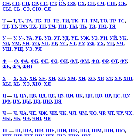
СН
,
СО
,
СП
,
СР
,
СС
,
СТ
,
СУ
,
СФ
,
СХ
,
СЦ
,
СЧ
,
СШ
,
СЪ
,
СЫ
,
СЬ
,
СЭ
,
СЮ
,
СЯ
Т
—
Т
,
Т-
,
ТА
,
ТБ
,
ТВ
,
ТЕ
,
ТИ
,
ТК
,
ТЛ
,
ТМ
,
ТО
,
ТР
,
ТС
,
ТТ
,
ТУ
,
ТФ
,
ТХ
,
ТЦ
,
ТЧ
,
ТШ
,
ТЫ
,
ТЬ
,
ТЭ
,
ТЮ
,
ТЯ
У
—
У
,
У-
,
УА
,
УБ
,
УВ
,
УГ
,
УД
,
УЕ
,
УЖ
,
УЗ
,
УИ
,
УЙ
,
УК
,
УЛ
,
УМ
,
УН
,
УО
,
УП
,
УР
,
УС
,
УТ
,
УУ
,
УФ
,
УХ
,
УЦ
,
УЧ
,
УШ
,
УЩ
,
УЭ
,
УЯ
Ф
—
Ф
,
ФА
,
ФБ
,
ФЕ
,
ФЗ
,
ФИ
,
ФЛ
,
ФМ
,
ФО
,
ФР
,
ФТ
,
ФУ
,
ФЬ
,
ФЭ
,
ФЮ
Х
—
Х
,
ХА
,
ХВ
,
ХЕ
,
ХИ
,
ХЛ
,
ХМ
,
ХН
,
ХО
,
ХР
,
ХТ
,
ХУ
,
ХШ
,
ХЫ
,
ХЬ
,
ХЭ
,
ХЮ
,
ХЯ
Ц
—
Ц
,
ЦА
,
ЦВ
,
ЦД
,
ЦЕ
,
ЦЗ
,
ЦИ
,
ЦК
,
ЦН
,
ЦО
,
ЦР
,
ЦС
,
ЦУ
,
ЦФ
,
ЦХ
,
ЦЫ
,
ЦЭ
,
ЦЮ
,
ЦЯ
Ч
—
Ч
,
ЧА
,
ЧЕ
,
ЧЖ
,
ЧИ
,
ЧК
,
ЧЛ
,
ЧМ
,
ЧО
,
ЧР
,
ЧТ
,
ЧУ
,
ЧХ
,
ЧЫ
,
ЧЬ
,
ЧЭ
,
ЧЮ
,
ЧЯ
Ш
—
Ш
,
ША
,
ШВ
,
ШЕ
,
ШИ
,
ШК
,
ШЛ
,
ШМ
,
ШН
,
ШО
,