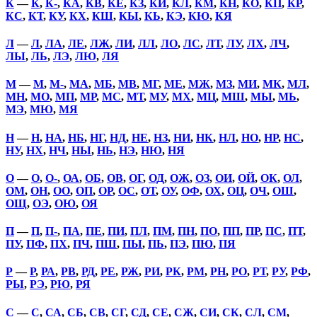
К
—
К
,
К-
,
КА
,
КВ
,
КЕ
,
КЗ
,
КИ
,
КЛ
,
КМ
,
КН
,
КО
,
КП
,
КР
,
КС
,
КТ
,
КУ
,
КХ
,
КШ
,
КЫ
,
КЬ
,
КЭ
,
КЮ
,
КЯ
Л
—
Л
,
ЛА
,
ЛЕ
,
ЛЖ
,
ЛИ
,
ЛЛ
,
ЛО
,
ЛС
,
ЛТ
,
ЛУ
,
ЛХ
,
ЛЧ
,
ЛЫ
,
ЛЬ
,
ЛЭ
,
ЛЮ
,
ЛЯ
М
—
М
,
М-
,
МА
,
МБ
,
МВ
,
МГ
,
МЕ
,
МЖ
,
МЗ
,
МИ
,
МК
,
МЛ
,
МН
,
МО
,
МП
,
МР
,
МС
,
МТ
,
МУ
,
МХ
,
МЦ
,
МШ
,
МЫ
,
МЬ
,
МЭ
,
МЮ
,
МЯ
Н
—
Н
,
НА
,
НБ
,
НГ
,
НД
,
НЕ
,
НЗ
,
НИ
,
НК
,
НЛ
,
НО
,
НР
,
НС
,
НУ
,
НХ
,
НЧ
,
НЫ
,
НЬ
,
НЭ
,
НЮ
,
НЯ
О
—
О
,
О-
,
ОА
,
ОБ
,
ОВ
,
ОГ
,
ОД
,
ОЖ
,
ОЗ
,
ОИ
,
ОЙ
,
ОК
,
ОЛ
,
ОМ
,
ОН
,
ОО
,
ОП
,
ОР
,
ОС
,
ОТ
,
ОУ
,
ОФ
,
ОХ
,
ОЦ
,
ОЧ
,
ОШ
,
ОЩ
,
ОЭ
,
ОЮ
,
ОЯ
П
—
П
,
П-
,
ПА
,
ПЕ
,
ПИ
,
ПЛ
,
ПМ
,
ПН
,
ПО
,
ПП
,
ПР
,
ПС
,
ПТ
,
ПУ
,
ПФ
,
ПХ
,
ПЧ
,
ПШ
,
ПЫ
,
ПЬ
,
ПЭ
,
ПЮ
,
ПЯ
Р
—
Р
,
РА
,
РВ
,
РД
,
РЕ
,
РЖ
,
РИ
,
РК
,
РМ
,
РН
,
РО
,
РТ
,
РУ
,
РФ
,
РЫ
,
РЭ
,
РЮ
,
РЯ
С
—
С
,
СА
,
СБ
,
СВ
,
СГ
,
СД
,
СЕ
,
СЖ
,
СИ
,
СК
,
СЛ
,
СМ
,