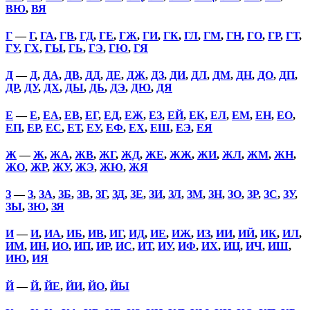
ВЮ
,
ВЯ
Г
—
Г
,
ГА
,
ГВ
,
ГД
,
ГЕ
,
ГЖ
,
ГИ
,
ГК
,
ГЛ
,
ГМ
,
ГН
,
ГО
,
ГР
,
ГТ
,
ГУ
,
ГХ
,
ГЫ
,
ГЬ
,
ГЭ
,
ГЮ
,
ГЯ
Д
—
Д
,
ДА
,
ДВ
,
ДД
,
ДЕ
,
ДЖ
,
ДЗ
,
ДИ
,
ДЛ
,
ДМ
,
ДН
,
ДО
,
ДП
,
ДР
,
ДУ
,
ДХ
,
ДЫ
,
ДЬ
,
ДЭ
,
ДЮ
,
ДЯ
Е
—
Е
,
ЕА
,
ЕВ
,
ЕГ
,
ЕД
,
ЕЖ
,
ЕЗ
,
ЕЙ
,
ЕК
,
ЕЛ
,
ЕМ
,
ЕН
,
ЕО
,
ЕП
,
ЕР
,
ЕС
,
ЕТ
,
ЕУ
,
ЕФ
,
ЕХ
,
ЕШ
,
ЕЭ
,
ЕЯ
Ж
—
Ж
,
ЖА
,
ЖВ
,
ЖГ
,
ЖД
,
ЖЕ
,
ЖЖ
,
ЖИ
,
ЖЛ
,
ЖМ
,
ЖН
,
ЖО
,
ЖР
,
ЖУ
,
ЖЭ
,
ЖЮ
,
ЖЯ
З
—
З
,
ЗА
,
ЗБ
,
ЗВ
,
ЗГ
,
ЗД
,
ЗЕ
,
ЗИ
,
ЗЛ
,
ЗМ
,
ЗН
,
ЗО
,
ЗР
,
ЗС
,
ЗУ
,
ЗЫ
,
ЗЮ
,
ЗЯ
И
—
И
,
ИА
,
ИБ
,
ИВ
,
ИГ
,
ИД
,
ИЕ
,
ИЖ
,
ИЗ
,
ИИ
,
ИЙ
,
ИК
,
ИЛ
,
ИМ
,
ИН
,
ИО
,
ИП
,
ИР
,
ИС
,
ИТ
,
ИУ
,
ИФ
,
ИХ
,
ИЦ
,
ИЧ
,
ИШ
,
ИЮ
,
ИЯ
Й
—
Й
,
ЙЕ
,
ЙИ
,
ЙО
,
ЙЫ