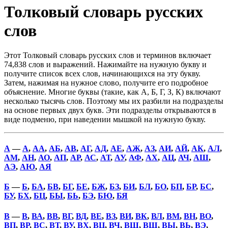
Толковый словарь русских
слов
Этот Толковый словарь русских слов и терминов включает
74,838 слов и выражений. Нажимайте на нужную букву и
получите список всех слов, начинающихся на эту букву.
Затем, нажимая на нужное слово, получите его подробное
объяснение. Многие буквы (такие, как А, Б, Г, З, К) включают
несколько тысячь слов. Поэтому мы их разбили на подразделы
на основе первых двух букв. Эти подразделы открываются в
виде подменю, при наведении мышкой на нужную букву.
А
—
А
,
АА
,
АБ
,
АВ
,
АГ
,
АД
,
АЕ
,
АЖ
,
АЗ
,
АИ
,
АЙ
,
АК
,
АЛ
,
АМ
,
АН
,
АО
,
АП
,
АР
,
АС
,
АТ
,
АУ
,
АФ
,
АХ
,
АЦ
,
АЧ
,
АШ
,
АЭ
,
АЮ
,
АЯ
Б
—
Б
,
БА
,
БВ
,
БГ
,
БЕ
,
БЖ
,
БЗ
,
БИ
,
БЛ
,
БО
,
БП
,
БР
,
БС
,
БУ
,
БХ
,
БЦ
,
БЫ
,
БЬ
,
БЭ
,
БЮ
,
БЯ
В
—
В
,
ВА
,
ВВ
,
ВГ
,
ВД
,
ВЕ
,
ВЗ
,
ВИ
,
ВК
,
ВЛ
,
ВМ
,
ВН
,
ВО
,
ВП
,
ВР
,
ВС
,
ВТ
,
ВУ
,
ВХ
,
ВЦ
,
ВЧ
,
ВШ
,
ВЩ
,
ВЫ
,
ВЬ
,
ВЭ
,