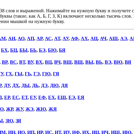
38 слов и выражений. Нажимайте на нужную букву и получите сп
уквы (такие, как А, Б, Г, З, К) включают несколько тысячь слов
дении мышкой на нужную букву.
АМ
,
АН
,
АО
,
АП
,
АР
,
АС
,
АТ
,
АУ
,
АФ
,
АХ
,
АЦ
,
АЧ
,
АШ
,
АЭ
,
А
,
БХ
,
БЦ
,
БЫ
,
БЬ
,
БЭ
,
БЮ
,
БЯ
,
ВР
,
ВС
,
ВТ
,
ВУ
,
ВХ
,
ВЦ
,
ВЧ
,
ВШ
,
ВЩ
,
ВЫ
,
ВЬ
,
ВЭ
,
ВЮ
,
ВЯ
ГУ
,
ГХ
,
ГЫ
,
ГЬ
,
ГЭ
,
ГЮ
,
ГЯ
Р
,
ДУ
,
ДХ
,
ДЫ
,
ДЬ
,
ДЭ
,
ДЮ
,
ДЯ
П
,
ЕР
,
ЕС
,
ЕТ
,
ЕУ
,
ЕФ
,
ЕХ
,
ЕШ
,
ЕЭ
,
ЕЯ
О
,
ЖР
,
ЖУ
,
ЖЭ
,
ЖЮ
,
ЖЯ
Ы
,
ЗЮ
,
ЗЯ
ИМ
,
ИН
,
ИО
,
ИП
,
ИР
,
ИС
,
ИТ
,
ИУ
,
ИФ
,
ИХ
,
ИЦ
,
ИЧ
,
ИШ
,
ИЮ
,