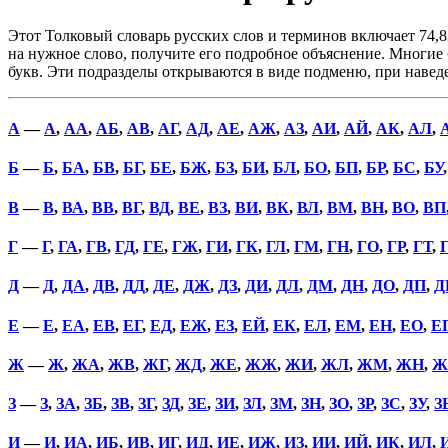
Этот Толковый словарь русских слов и терминов включает 74,8
на нужное слово, получите его подробное объяснение. Многие б
букв. Эти подразделы открываются в виде подменю, при наве
А
—
А
,
АА
,
АБ
,
АВ
,
АГ
,
АД
,
АЕ
,
АЖ
,
АЗ
,
АИ
,
АЙ
,
АК
,
АЛ
,
Б
—
Б
,
БА
,
БВ
,
БГ
,
БЕ
,
БЖ
,
БЗ
,
БИ
,
БЛ
,
БО
,
БП
,
БР
,
БС
,
БУ
В
—
В
,
ВА
,
ВВ
,
ВГ
,
ВД
,
ВЕ
,
ВЗ
,
ВИ
,
ВК
,
ВЛ
,
ВМ
,
ВН
,
ВО
,
ВП
Г
—
Г
,
ГА
,
ГВ
,
ГД
,
ГЕ
,
ГЖ
,
ГИ
,
ГК
,
ГЛ
,
ГМ
,
ГН
,
ГО
,
ГР
,
ГТ
,
Д
—
Д
,
ДА
,
ДВ
,
ДД
,
ДЕ
,
ДЖ
,
ДЗ
,
ДИ
,
ДЛ
,
ДМ
,
ДН
,
ДО
,
ДП
,
Д
Е
—
Е
,
ЕА
,
ЕВ
,
ЕГ
,
ЕД
,
ЕЖ
,
ЕЗ
,
ЕЙ
,
ЕК
,
ЕЛ
,
ЕМ
,
ЕН
,
ЕО
,
Е
Ж
—
Ж
,
ЖА
,
ЖВ
,
ЖГ
,
ЖД
,
ЖЕ
,
ЖЖ
,
ЖИ
,
ЖЛ
,
ЖМ
,
ЖН
,
Ж
З
—
З
,
ЗА
,
ЗБ
,
ЗВ
,
ЗГ
,
ЗД
,
ЗЕ
,
ЗИ
,
ЗЛ
,
ЗМ
,
ЗН
,
ЗО
,
ЗР
,
ЗС
,
ЗУ
,
З
И
—
И
,
ИА
,
ИБ
,
ИВ
,
ИГ
,
ИД
,
ИЕ
,
ИЖ
,
ИЗ
,
ИИ
,
ИЙ
,
ИК
,
ИЛ
,