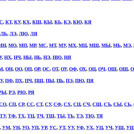
С
,
КТ
,
КУ
,
КХ
,
КШ
,
КЫ
,
КЬ
,
КЭ
,
КЮ
,
КЯ
,
ЛЬ
,
ЛЭ
,
ЛЮ
,
ЛЯ
МН
,
МО
,
МП
,
МР
,
МС
,
МТ
,
МУ
,
МХ
,
МЦ
,
МШ
,
МЫ
,
МЬ
,
МЭ
,
У
,
НХ
,
НЧ
,
НЫ
,
НЬ
,
НЭ
,
НЮ
,
НЯ
М
,
ОН
,
ОО
,
ОП
,
ОР
,
ОС
,
ОТ
,
ОУ
,
ОФ
,
ОХ
,
ОЦ
,
ОЧ
,
ОШ
,
ОЩ
,
О
У
,
ПФ
,
ПХ
,
ПЧ
,
ПШ
,
ПЫ
,
ПЬ
,
ПЭ
,
ПЮ
,
ПЯ
РЫ
,
РЭ
,
РЮ
,
РЯ
СО
,
СП
,
СР
,
СС
,
СТ
,
СУ
,
СФ
,
СХ
,
СЦ
,
СЧ
,
СШ
,
СЪ
,
СЫ
,
СЬ
,
ТУ
,
ТФ
,
ТХ
,
ТЦ
,
ТЧ
,
ТШ
,
ТЫ
,
ТЬ
,
ТЭ
,
ТЮ
,
ТЯ
,
УМ
,
УН
,
УО
,
УП
,
УР
,
УС
,
УТ
,
УУ
,
УФ
,
УХ
,
УЦ
,
УЧ
,
УШ
,
У