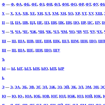
Ф
—
Ф
,
ФА
,
ФБ
,
ФЕ
,
ФЗ
,
ФИ
,
ФЛ
,
ФМ
,
ФО
,
ФР
,
ФТ
,
ФУ
,
Ф
Х
—
Х
,
ХА
,
ХВ
,
ХЕ
,
ХИ
,
ХЛ
,
ХМ
,
ХН
,
ХО
,
ХР
,
ХТ
,
ХУ
,
ХШ
,
Ц
—
Ц
,
ЦА
,
ЦВ
,
ЦД
,
ЦЕ
,
ЦЗ
,
ЦИ
,
ЦК
,
ЦН
,
ЦО
,
ЦР
,
ЦС
,
ЦУ
,
Ц
Ч
—
Ч
,
ЧА
,
ЧЕ
,
ЧЖ
,
ЧИ
,
ЧК
,
ЧЛ
,
ЧМ
,
ЧО
,
ЧР
,
ЧТ
,
ЧУ
,
ЧХ
,
Ш
—
Ш
,
ША
,
ШВ
,
ШЕ
,
ШИ
,
ШК
,
ШЛ
,
ШМ
,
ШН
,
ШО
,
Ш
Щ
—
Щ
,
ЩА
,
ЩЕ
,
ЩИ
,
ЩО
,
ЩУ
Ъ
Ы
—
Ы
,
ЫГ
,
ЫЛ
,
ЫН
,
ЫО
,
ЫП
,
ЫР
Ь
Э
—
Э
,
ЭА
,
ЭБ
,
ЭВ
,
ЭГ
,
ЭД
,
ЭЖ
,
ЭЗ
,
ЭЙ
,
ЭК
,
ЭЛ
,
ЭМ
,
ЭН
,
Э
Ю
—
Ю
,
Ю-
,
ЮА
,
ЮБ
,
ЮВ
,
ЮГ
,
ЮД
,
ЮЖ
,
ЮЗ
,
ЮЙ
,
ЮК
,