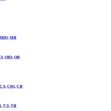
МЮ
,
МЯ
Э
,
ОЮ
,
ОЯ
СЭ
,
СЮ
,
СЯ
Щ
,
УЭ
,
УЯ