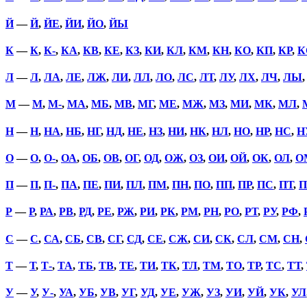
Й
—
Й
,
ЙЕ
,
ЙИ
,
ЙО
,
ЙЫ
К
—
К
,
К-
,
КА
,
КВ
,
КЕ
,
КЗ
,
КИ
,
КЛ
,
КМ
,
КН
,
КО
,
КП
,
КР
,
К
Л
—
Л
,
ЛА
,
ЛЕ
,
ЛЖ
,
ЛИ
,
ЛЛ
,
ЛО
,
ЛС
,
ЛТ
,
ЛУ
,
ЛХ
,
ЛЧ
,
ЛЫ
М
—
М
,
М-
,
МА
,
МБ
,
МВ
,
МГ
,
МЕ
,
МЖ
,
МЗ
,
МИ
,
МК
,
МЛ
,
Н
—
Н
,
НА
,
НБ
,
НГ
,
НД
,
НЕ
,
НЗ
,
НИ
,
НК
,
НЛ
,
НО
,
НР
,
НС
,
Н
О
—
О
,
О-
,
ОА
,
ОБ
,
ОВ
,
ОГ
,
ОД
,
ОЖ
,
ОЗ
,
ОИ
,
ОЙ
,
ОК
,
ОЛ
,
О
П
—
П
,
П-
,
ПА
,
ПЕ
,
ПИ
,
ПЛ
,
ПМ
,
ПН
,
ПО
,
ПП
,
ПР
,
ПС
,
ПТ
,
П
Р
—
Р
,
РА
,
РВ
,
РД
,
РЕ
,
РЖ
,
РИ
,
РК
,
РМ
,
РН
,
РО
,
РТ
,
РУ
,
РФ
,
С
—
С
,
СА
,
СБ
,
СВ
,
СГ
,
СД
,
СЕ
,
СЖ
,
СИ
,
СК
,
СЛ
,
СМ
,
СН
,
Т
—
Т
,
Т-
,
ТА
,
ТБ
,
ТВ
,
ТЕ
,
ТИ
,
ТК
,
ТЛ
,
ТМ
,
ТО
,
ТР
,
ТС
,
ТТ
,
У
—
У
,
У-
,
УА
,
УБ
,
УВ
,
УГ
,
УД
,
УЕ
,
УЖ
,
УЗ
,
УИ
,
УЙ
,
УК
,
УЛ