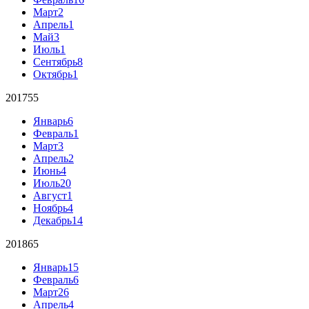
Март
2
Апрель
1
Май
3
Июль
1
Сентябрь
8
Октябрь
1
2017
55
Январь
6
Февраль
1
Март
3
Апрель
2
Июнь
4
Июль
20
Август
1
Ноябрь
4
Декабрь
14
2018
65
Январь
15
Февраль
6
Март
26
Апрель
4