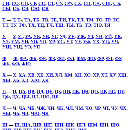
СН
,
СО
,
СП
,
СР
,
СС
,
СТ
,
СУ
,
СФ
,
СХ
,
СЦ
,
СЧ
,
СШ
,
СЪ
,
СЫ
,
СЬ
,
СЭ
,
СЮ
,
СЯ
Т
—
Т
,
Т-
,
ТА
,
ТБ
,
ТВ
,
ТЕ
,
ТИ
,
ТК
,
ТЛ
,
ТМ
,
ТО
,
ТР
,
ТС
,
ТТ
,
ТУ
,
ТФ
,
ТХ
,
ТЦ
,
ТЧ
,
ТШ
,
ТЫ
,
ТЬ
,
ТЭ
,
ТЮ
,
ТЯ
У
—
У
,
У-
,
УА
,
УБ
,
УВ
,
УГ
,
УД
,
УЕ
,
УЖ
,
УЗ
,
УИ
,
УЙ
,
УК
,
УЛ
,
УМ
,
УН
,
УО
,
УП
,
УР
,
УС
,
УТ
,
УУ
,
УФ
,
УХ
,
УЦ
,
УЧ
,
УШ
,
УЩ
,
УЭ
,
УЯ
Ф
—
Ф
,
ФА
,
ФБ
,
ФЕ
,
ФЗ
,
ФИ
,
ФЛ
,
ФМ
,
ФО
,
ФР
,
ФТ
,
ФУ
,
ФЬ
,
ФЭ
,
ФЮ
Х
—
Х
,
ХА
,
ХВ
,
ХЕ
,
ХИ
,
ХЛ
,
ХМ
,
ХН
,
ХО
,
ХР
,
ХТ
,
ХУ
,
ХШ
,
ХЫ
,
ХЬ
,
ХЭ
,
ХЮ
,
ХЯ
Ц
—
Ц
,
ЦА
,
ЦВ
,
ЦД
,
ЦЕ
,
ЦЗ
,
ЦИ
,
ЦК
,
ЦН
,
ЦО
,
ЦР
,
ЦС
,
ЦУ
,
ЦФ
,
ЦХ
,
ЦЫ
,
ЦЭ
,
ЦЮ
,
ЦЯ
Ч
—
Ч
,
ЧА
,
ЧЕ
,
ЧЖ
,
ЧИ
,
ЧК
,
ЧЛ
,
ЧМ
,
ЧО
,
ЧР
,
ЧТ
,
ЧУ
,
ЧХ
,
ЧЫ
,
ЧЬ
,
ЧЭ
,
ЧЮ
,
ЧЯ
Ш
—
Ш
,
ША
,
ШВ
,
ШЕ
,
ШИ
,
ШК
,
ШЛ
,
ШМ
,
ШН
,
ШО
,