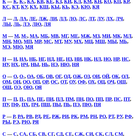
К
—
К
,
К-
,
КА
,
КВ
,
КЕ
,
КЗ
,
КИ
,
КЛ
,
КМ
,
КН
,
КО
,
КП
,
КР
,
КС
,
КТ
,
КУ
,
КХ
,
КШ
,
КЫ
,
КЬ
,
КЭ
,
КЮ
,
КЯ
Л
—
Л
,
ЛА
,
ЛЕ
,
ЛЖ
,
ЛИ
,
ЛЛ
,
ЛО
,
ЛС
,
ЛТ
,
ЛУ
,
ЛХ
,
ЛЧ
,
ЛЫ
,
ЛЬ
,
ЛЭ
,
ЛЮ
,
ЛЯ
М
—
М
,
М-
,
МА
,
МБ
,
МВ
,
МГ
,
МЕ
,
МЖ
,
МЗ
,
МИ
,
МК
,
МЛ
,
МН
,
МО
,
МП
,
МР
,
МС
,
МТ
,
МУ
,
МХ
,
МЦ
,
МШ
,
МЫ
,
МЬ
,
МЭ
,
МЮ
,
МЯ
Н
—
Н
,
НА
,
НБ
,
НГ
,
НД
,
НЕ
,
НЗ
,
НИ
,
НК
,
НЛ
,
НО
,
НР
,
НС
,
НУ
,
НХ
,
НЧ
,
НЫ
,
НЬ
,
НЭ
,
НЮ
,
НЯ
О
—
О
,
О-
,
ОА
,
ОБ
,
ОВ
,
ОГ
,
ОД
,
ОЖ
,
ОЗ
,
ОИ
,
ОЙ
,
ОК
,
ОЛ
,
ОМ
,
ОН
,
ОО
,
ОП
,
ОР
,
ОС
,
ОТ
,
ОУ
,
ОФ
,
ОХ
,
ОЦ
,
ОЧ
,
ОШ
,
ОЩ
,
ОЭ
,
ОЮ
,
ОЯ
П
—
П
,
П-
,
ПА
,
ПЕ
,
ПИ
,
ПЛ
,
ПМ
,
ПН
,
ПО
,
ПП
,
ПР
,
ПС
,
ПТ
,
ПУ
,
ПФ
,
ПХ
,
ПЧ
,
ПШ
,
ПЫ
,
ПЬ
,
ПЭ
,
ПЮ
,
ПЯ
Р
—
Р
,
РА
,
РВ
,
РД
,
РЕ
,
РЖ
,
РИ
,
РК
,
РМ
,
РН
,
РО
,
РТ
,
РУ
,
РФ
,
РЫ
,
РЭ
,
РЮ
,
РЯ
С
—
С
,
СА
,
СБ
,
СВ
,
СГ
,
СД
,
СЕ
,
СЖ
,
СИ
,
СК
,
СЛ
,
СМ
,