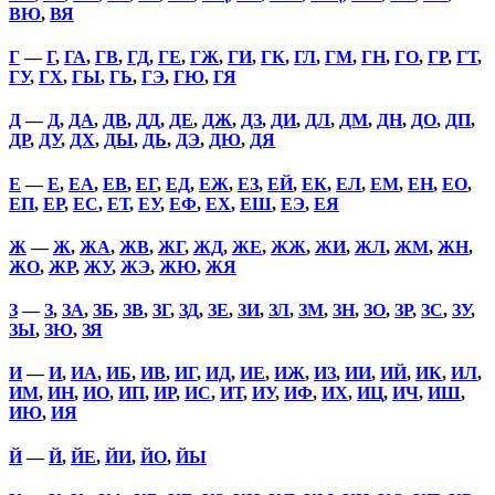
ВЮ
,
ВЯ
Г
—
Г
,
ГА
,
ГВ
,
ГД
,
ГЕ
,
ГЖ
,
ГИ
,
ГК
,
ГЛ
,
ГМ
,
ГН
,
ГО
,
ГР
,
ГТ
,
ГУ
,
ГХ
,
ГЫ
,
ГЬ
,
ГЭ
,
ГЮ
,
ГЯ
Д
—
Д
,
ДА
,
ДВ
,
ДД
,
ДЕ
,
ДЖ
,
ДЗ
,
ДИ
,
ДЛ
,
ДМ
,
ДН
,
ДО
,
ДП
,
ДР
,
ДУ
,
ДХ
,
ДЫ
,
ДЬ
,
ДЭ
,
ДЮ
,
ДЯ
Е
—
Е
,
ЕА
,
ЕВ
,
ЕГ
,
ЕД
,
ЕЖ
,
ЕЗ
,
ЕЙ
,
ЕК
,
ЕЛ
,
ЕМ
,
ЕН
,
ЕО
,
ЕП
,
ЕР
,
ЕС
,
ЕТ
,
ЕУ
,
ЕФ
,
ЕХ
,
ЕШ
,
ЕЭ
,
ЕЯ
Ж
—
Ж
,
ЖА
,
ЖВ
,
ЖГ
,
ЖД
,
ЖЕ
,
ЖЖ
,
ЖИ
,
ЖЛ
,
ЖМ
,
ЖН
,
ЖО
,
ЖР
,
ЖУ
,
ЖЭ
,
ЖЮ
,
ЖЯ
З
—
З
,
ЗА
,
ЗБ
,
ЗВ
,
ЗГ
,
ЗД
,
ЗЕ
,
ЗИ
,
ЗЛ
,
ЗМ
,
ЗН
,
ЗО
,
ЗР
,
ЗС
,
ЗУ
,
ЗЫ
,
ЗЮ
,
ЗЯ
И
—
И
,
ИА
,
ИБ
,
ИВ
,
ИГ
,
ИД
,
ИЕ
,
ИЖ
,
ИЗ
,
ИИ
,
ИЙ
,
ИК
,
ИЛ
,
ИМ
,
ИН
,
ИО
,
ИП
,
ИР
,
ИС
,
ИТ
,
ИУ
,
ИФ
,
ИХ
,
ИЦ
,
ИЧ
,
ИШ
,
ИЮ
,
ИЯ
Й
—
Й
,
ЙЕ
,
ЙИ
,
ЙО
,
ЙЫ