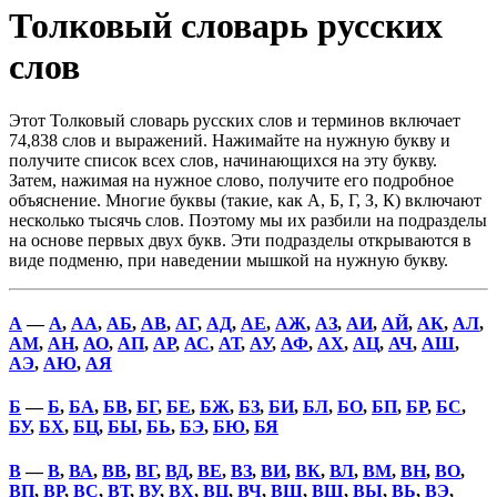
Толковый словарь русских
слов
Этот Толковый словарь русских слов и терминов включает
74,838 слов и выражений. Нажимайте на нужную букву и
получите список всех слов, начинающихся на эту букву.
Затем, нажимая на нужное слово, получите его подробное
объяснение. Многие буквы (такие, как А, Б, Г, З, К) включают
несколько тысячь слов. Поэтому мы их разбили на подразделы
на основе первых двух букв. Эти подразделы открываются в
виде подменю, при наведении мышкой на нужную букву.
А
—
А
,
АА
,
АБ
,
АВ
,
АГ
,
АД
,
АЕ
,
АЖ
,
АЗ
,
АИ
,
АЙ
,
АК
,
АЛ
,
АМ
,
АН
,
АО
,
АП
,
АР
,
АС
,
АТ
,
АУ
,
АФ
,
АХ
,
АЦ
,
АЧ
,
АШ
,
АЭ
,
АЮ
,
АЯ
Б
—
Б
,
БА
,
БВ
,
БГ
,
БЕ
,
БЖ
,
БЗ
,
БИ
,
БЛ
,
БО
,
БП
,
БР
,
БС
,
БУ
,
БХ
,
БЦ
,
БЫ
,
БЬ
,
БЭ
,
БЮ
,
БЯ
В
—
В
,
ВА
,
ВВ
,
ВГ
,
ВД
,
ВЕ
,
ВЗ
,
ВИ
,
ВК
,
ВЛ
,
ВМ
,
ВН
,
ВО
,
ВП
,
ВР
,
ВС
,
ВТ
,
ВУ
,
ВХ
,
ВЦ
,
ВЧ
,
ВШ
,
ВЩ
,
ВЫ
,
ВЬ
,
ВЭ
,