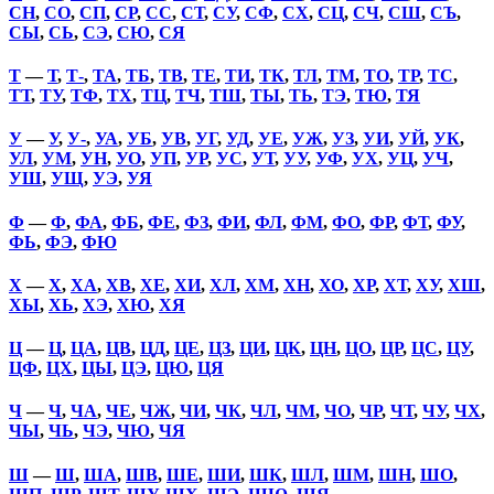
СН
,
СО
,
СП
,
СР
,
СС
,
СТ
,
СУ
,
СФ
,
СХ
,
СЦ
,
СЧ
,
СШ
,
СЪ
,
СЫ
,
СЬ
,
СЭ
,
СЮ
,
СЯ
Т
—
Т
,
Т-
,
ТА
,
ТБ
,
ТВ
,
ТЕ
,
ТИ
,
ТК
,
ТЛ
,
ТМ
,
ТО
,
ТР
,
ТС
,
ТТ
,
ТУ
,
ТФ
,
ТХ
,
ТЦ
,
ТЧ
,
ТШ
,
ТЫ
,
ТЬ
,
ТЭ
,
ТЮ
,
ТЯ
У
—
У
,
У-
,
УА
,
УБ
,
УВ
,
УГ
,
УД
,
УЕ
,
УЖ
,
УЗ
,
УИ
,
УЙ
,
УК
,
УЛ
,
УМ
,
УН
,
УО
,
УП
,
УР
,
УС
,
УТ
,
УУ
,
УФ
,
УХ
,
УЦ
,
УЧ
,
УШ
,
УЩ
,
УЭ
,
УЯ
Ф
—
Ф
,
ФА
,
ФБ
,
ФЕ
,
ФЗ
,
ФИ
,
ФЛ
,
ФМ
,
ФО
,
ФР
,
ФТ
,
ФУ
,
ФЬ
,
ФЭ
,
ФЮ
Х
—
Х
,
ХА
,
ХВ
,
ХЕ
,
ХИ
,
ХЛ
,
ХМ
,
ХН
,
ХО
,
ХР
,
ХТ
,
ХУ
,
ХШ
,
ХЫ
,
ХЬ
,
ХЭ
,
ХЮ
,
ХЯ
Ц
—
Ц
,
ЦА
,
ЦВ
,
ЦД
,
ЦЕ
,
ЦЗ
,
ЦИ
,
ЦК
,
ЦН
,
ЦО
,
ЦР
,
ЦС
,
ЦУ
,
ЦФ
,
ЦХ
,
ЦЫ
,
ЦЭ
,
ЦЮ
,
ЦЯ
Ч
—
Ч
,
ЧА
,
ЧЕ
,
ЧЖ
,
ЧИ
,
ЧК
,
ЧЛ
,
ЧМ
,
ЧО
,
ЧР
,
ЧТ
,
ЧУ
,
ЧХ
,
ЧЫ
,
ЧЬ
,
ЧЭ
,
ЧЮ
,
ЧЯ
Ш
—
Ш
,
ША
,
ШВ
,
ШЕ
,
ШИ
,
ШК
,
ШЛ
,
ШМ
,
ШН
,
ШО
,