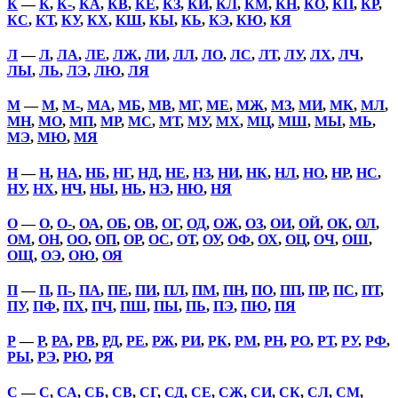
К
—
К
,
К-
,
КА
,
КВ
,
КЕ
,
КЗ
,
КИ
,
КЛ
,
КМ
,
КН
,
КО
,
КП
,
КР
,
КС
,
КТ
,
КУ
,
КХ
,
КШ
,
КЫ
,
КЬ
,
КЭ
,
КЮ
,
КЯ
Л
—
Л
,
ЛА
,
ЛЕ
,
ЛЖ
,
ЛИ
,
ЛЛ
,
ЛО
,
ЛС
,
ЛТ
,
ЛУ
,
ЛХ
,
ЛЧ
,
ЛЫ
,
ЛЬ
,
ЛЭ
,
ЛЮ
,
ЛЯ
М
—
М
,
М-
,
МА
,
МБ
,
МВ
,
МГ
,
МЕ
,
МЖ
,
МЗ
,
МИ
,
МК
,
МЛ
,
МН
,
МО
,
МП
,
МР
,
МС
,
МТ
,
МУ
,
МХ
,
МЦ
,
МШ
,
МЫ
,
МЬ
,
МЭ
,
МЮ
,
МЯ
Н
—
Н
,
НА
,
НБ
,
НГ
,
НД
,
НЕ
,
НЗ
,
НИ
,
НК
,
НЛ
,
НО
,
НР
,
НС
,
НУ
,
НХ
,
НЧ
,
НЫ
,
НЬ
,
НЭ
,
НЮ
,
НЯ
О
—
О
,
О-
,
ОА
,
ОБ
,
ОВ
,
ОГ
,
ОД
,
ОЖ
,
ОЗ
,
ОИ
,
ОЙ
,
ОК
,
ОЛ
,
ОМ
,
ОН
,
ОО
,
ОП
,
ОР
,
ОС
,
ОТ
,
ОУ
,
ОФ
,
ОХ
,
ОЦ
,
ОЧ
,
ОШ
,
ОЩ
,
ОЭ
,
ОЮ
,
ОЯ
П
—
П
,
П-
,
ПА
,
ПЕ
,
ПИ
,
ПЛ
,
ПМ
,
ПН
,
ПО
,
ПП
,
ПР
,
ПС
,
ПТ
,
ПУ
,
ПФ
,
ПХ
,
ПЧ
,
ПШ
,
ПЫ
,
ПЬ
,
ПЭ
,
ПЮ
,
ПЯ
Р
—
Р
,
РА
,
РВ
,
РД
,
РЕ
,
РЖ
,
РИ
,
РК
,
РМ
,
РН
,
РО
,
РТ
,
РУ
,
РФ
,
РЫ
,
РЭ
,
РЮ
,
РЯ
С
—
С
,
СА
,
СБ
,
СВ
,
СГ
,
СД
,
СЕ
,
СЖ
,
СИ
,
СК
,
СЛ
,
СМ
,