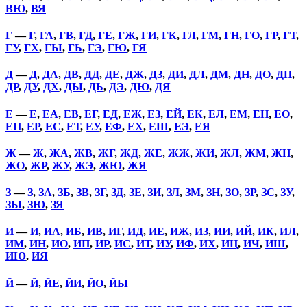
ВЮ
,
ВЯ
Г
—
Г
,
ГА
,
ГВ
,
ГД
,
ГЕ
,
ГЖ
,
ГИ
,
ГК
,
ГЛ
,
ГМ
,
ГН
,
ГО
,
ГР
,
ГТ
,
ГУ
,
ГХ
,
ГЫ
,
ГЬ
,
ГЭ
,
ГЮ
,
ГЯ
Д
—
Д
,
ДА
,
ДВ
,
ДД
,
ДЕ
,
ДЖ
,
ДЗ
,
ДИ
,
ДЛ
,
ДМ
,
ДН
,
ДО
,
ДП
,
ДР
,
ДУ
,
ДХ
,
ДЫ
,
ДЬ
,
ДЭ
,
ДЮ
,
ДЯ
Е
—
Е
,
ЕА
,
ЕВ
,
ЕГ
,
ЕД
,
ЕЖ
,
ЕЗ
,
ЕЙ
,
ЕК
,
ЕЛ
,
ЕМ
,
ЕН
,
ЕО
,
ЕП
,
ЕР
,
ЕС
,
ЕТ
,
ЕУ
,
ЕФ
,
ЕХ
,
ЕШ
,
ЕЭ
,
ЕЯ
Ж
—
Ж
,
ЖА
,
ЖВ
,
ЖГ
,
ЖД
,
ЖЕ
,
ЖЖ
,
ЖИ
,
ЖЛ
,
ЖМ
,
ЖН
,
ЖО
,
ЖР
,
ЖУ
,
ЖЭ
,
ЖЮ
,
ЖЯ
З
—
З
,
ЗА
,
ЗБ
,
ЗВ
,
ЗГ
,
ЗД
,
ЗЕ
,
ЗИ
,
ЗЛ
,
ЗМ
,
ЗН
,
ЗО
,
ЗР
,
ЗС
,
ЗУ
,
ЗЫ
,
ЗЮ
,
ЗЯ
И
—
И
,
ИА
,
ИБ
,
ИВ
,
ИГ
,
ИД
,
ИЕ
,
ИЖ
,
ИЗ
,
ИИ
,
ИЙ
,
ИК
,
ИЛ
,
ИМ
,
ИН
,
ИО
,
ИП
,
ИР
,
ИС
,
ИТ
,
ИУ
,
ИФ
,
ИХ
,
ИЦ
,
ИЧ
,
ИШ
,
ИЮ
,
ИЯ
Й
—
Й
,
ЙЕ
,
ЙИ
,
ЙО
,
ЙЫ