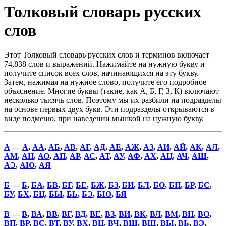
Толковый словарь русских
слов
Этот Толковый словарь русских слов и терминов включает
74,838 слов и выражений. Нажимайте на нужную букву и
получите список всех слов, начинающихся на эту букву.
Затем, нажимая на нужное слово, получите его подробное
объяснение. Многие буквы (такие, как А, Б, Г, З, К) включают
несколько тысячь слов. Поэтому мы их разбили на подразделы
на основе первых двух букв. Эти подразделы открываются в
виде подменю, при наведении мышкой на нужную букву.
А
—
А
,
АА
,
АБ
,
АВ
,
АГ
,
АД
,
АЕ
,
АЖ
,
АЗ
,
АИ
,
АЙ
,
АК
,
АЛ
,
АМ
,
АН
,
АО
,
АП
,
АР
,
АС
,
АТ
,
АУ
,
АФ
,
АХ
,
АЦ
,
АЧ
,
АШ
,
АЭ
,
АЮ
,
АЯ
Б
—
Б
,
БА
,
БВ
,
БГ
,
БЕ
,
БЖ
,
БЗ
,
БИ
,
БЛ
,
БО
,
БП
,
БР
,
БС
,
БУ
,
БХ
,
БЦ
,
БЫ
,
БЬ
,
БЭ
,
БЮ
,
БЯ
В
—
В
,
ВА
,
ВВ
,
ВГ
,
ВД
,
ВЕ
,
ВЗ
,
ВИ
,
ВК
,
ВЛ
,
ВМ
,
ВН
,
ВО
,
ВП
,
ВР
,
ВС
,
ВТ
,
ВУ
,
ВХ
,
ВЦ
,
ВЧ
,
ВШ
,
ВЩ
,
ВЫ
,
ВЬ
,
ВЭ
,