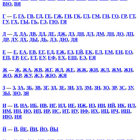
ВЮ
,
ВЯ
Г
—
Г
,
ГА
,
ГВ
,
ГД
,
ГЕ
,
ГЖ
,
ГИ
,
ГК
,
ГЛ
,
ГМ
,
ГН
,
ГО
,
ГР
,
ГТ
,
ГУ
,
ГХ
,
ГЫ
,
ГЬ
,
ГЭ
,
ГЮ
,
ГЯ
Д
—
Д
,
ДА
,
ДВ
,
ДД
,
ДЕ
,
ДЖ
,
ДЗ
,
ДИ
,
ДЛ
,
ДМ
,
ДН
,
ДО
,
ДП
,
ДР
,
ДУ
,
ДХ
,
ДЫ
,
ДЬ
,
ДЭ
,
ДЮ
,
ДЯ
Е
—
Е
,
ЕА
,
ЕВ
,
ЕГ
,
ЕД
,
ЕЖ
,
ЕЗ
,
ЕЙ
,
ЕК
,
ЕЛ
,
ЕМ
,
ЕН
,
ЕО
,
ЕП
,
ЕР
,
ЕС
,
ЕТ
,
ЕУ
,
ЕФ
,
ЕХ
,
ЕШ
,
ЕЭ
,
ЕЯ
Ж
—
Ж
,
ЖА
,
ЖВ
,
ЖГ
,
ЖД
,
ЖЕ
,
ЖЖ
,
ЖИ
,
ЖЛ
,
ЖМ
,
ЖН
,
ЖО
,
ЖР
,
ЖУ
,
ЖЭ
,
ЖЮ
,
ЖЯ
З
—
З
,
ЗА
,
ЗБ
,
ЗВ
,
ЗГ
,
ЗД
,
ЗЕ
,
ЗИ
,
ЗЛ
,
ЗМ
,
ЗН
,
ЗО
,
ЗР
,
ЗС
,
ЗУ
,
ЗЫ
,
ЗЮ
,
ЗЯ
И
—
И
,
ИА
,
ИБ
,
ИВ
,
ИГ
,
ИД
,
ИЕ
,
ИЖ
,
ИЗ
,
ИИ
,
ИЙ
,
ИК
,
ИЛ
,
ИМ
,
ИН
,
ИО
,
ИП
,
ИР
,
ИС
,
ИТ
,
ИУ
,
ИФ
,
ИХ
,
ИЦ
,
ИЧ
,
ИШ
,
ИЮ
,
ИЯ
Й
—
Й
,
ЙЕ
,
ЙИ
,
ЙО
,
ЙЫ