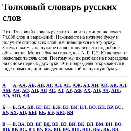
Толковый словарь русских
слов
Этот Толковый словарь русских слов и терминов включает
74,838 слов и выражений. Нажимайте на нужную букву и
получите список всех слов, начинающихся на эту букву.
Затем, нажимая на нужное слово, получите его подробное
объяснение. Многие буквы (такие, как А, Б, Г, З, К) включают
несколько тысячь слов. Поэтому мы их разбили на подразделы
на основе первых двух букв. Эти подразделы открываются в
виде подменю, при наведении мышкой на нужную букву.
А
—
А
,
АА
,
АБ
,
АВ
,
АГ
,
АД
,
АЕ
,
АЖ
,
АЗ
,
АИ
,
АЙ
,
АК
,
АЛ
,
АМ
,
АН
,
АО
,
АП
,
АР
,
АС
,
АТ
,
АУ
,
АФ
,
АХ
,
АЦ
,
АЧ
,
АШ
,
АЭ
,
АЮ
,
АЯ
Б
—
Б
,
БА
,
БВ
,
БГ
,
БЕ
,
БЖ
,
БЗ
,
БИ
,
БЛ
,
БО
,
БП
,
БР
,
БС
,
БУ
,
БХ
,
БЦ
,
БЫ
,
БЬ
,
БЭ
,
БЮ
,
БЯ
В
—
В
,
ВА
,
ВВ
,
ВГ
,
ВД
,
ВЕ
,
ВЗ
,
ВИ
,
ВК
,
ВЛ
,
ВМ
,
ВН
,
ВО
,
ВП
,
ВР
,
ВС
,
ВТ
,
ВУ
,
ВХ
,
ВЦ
,
ВЧ
,
ВШ
,
ВЩ
,
ВЫ
,
ВЬ
,
ВЭ
,