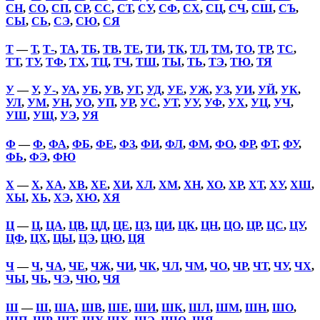
СН
,
СО
,
СП
,
СР
,
СС
,
СТ
,
СУ
,
СФ
,
СХ
,
СЦ
,
СЧ
,
СШ
,
СЪ
,
СЫ
,
СЬ
,
СЭ
,
СЮ
,
СЯ
Т
—
Т
,
Т-
,
ТА
,
ТБ
,
ТВ
,
ТЕ
,
ТИ
,
ТК
,
ТЛ
,
ТМ
,
ТО
,
ТР
,
ТС
,
ТТ
,
ТУ
,
ТФ
,
ТХ
,
ТЦ
,
ТЧ
,
ТШ
,
ТЫ
,
ТЬ
,
ТЭ
,
ТЮ
,
ТЯ
У
—
У
,
У-
,
УА
,
УБ
,
УВ
,
УГ
,
УД
,
УЕ
,
УЖ
,
УЗ
,
УИ
,
УЙ
,
УК
,
УЛ
,
УМ
,
УН
,
УО
,
УП
,
УР
,
УС
,
УТ
,
УУ
,
УФ
,
УХ
,
УЦ
,
УЧ
,
УШ
,
УЩ
,
УЭ
,
УЯ
Ф
—
Ф
,
ФА
,
ФБ
,
ФЕ
,
ФЗ
,
ФИ
,
ФЛ
,
ФМ
,
ФО
,
ФР
,
ФТ
,
ФУ
,
ФЬ
,
ФЭ
,
ФЮ
Х
—
Х
,
ХА
,
ХВ
,
ХЕ
,
ХИ
,
ХЛ
,
ХМ
,
ХН
,
ХО
,
ХР
,
ХТ
,
ХУ
,
ХШ
,
ХЫ
,
ХЬ
,
ХЭ
,
ХЮ
,
ХЯ
Ц
—
Ц
,
ЦА
,
ЦВ
,
ЦД
,
ЦЕ
,
ЦЗ
,
ЦИ
,
ЦК
,
ЦН
,
ЦО
,
ЦР
,
ЦС
,
ЦУ
,
ЦФ
,
ЦХ
,
ЦЫ
,
ЦЭ
,
ЦЮ
,
ЦЯ
Ч
—
Ч
,
ЧА
,
ЧЕ
,
ЧЖ
,
ЧИ
,
ЧК
,
ЧЛ
,
ЧМ
,
ЧО
,
ЧР
,
ЧТ
,
ЧУ
,
ЧХ
,
ЧЫ
,
ЧЬ
,
ЧЭ
,
ЧЮ
,
ЧЯ
Ш
—
Ш
,
ША
,
ШВ
,
ШЕ
,
ШИ
,
ШК
,
ШЛ
,
ШМ
,
ШН
,
ШО
,