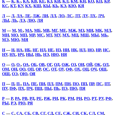
К
—
К
,
К-
,
КА
,
КВ
,
КЕ
,
КЗ
,
КИ
,
КЛ
,
КМ
,
КН
,
КО
,
КП
,
КР
,
КС
,
КТ
,
КУ
,
КХ
,
КШ
,
КЫ
,
КЬ
,
КЭ
,
КЮ
,
КЯ
Л
—
Л
,
ЛА
,
ЛЕ
,
ЛЖ
,
ЛИ
,
ЛЛ
,
ЛО
,
ЛС
,
ЛТ
,
ЛУ
,
ЛХ
,
ЛЧ
,
ЛЫ
,
ЛЬ
,
ЛЭ
,
ЛЮ
,
ЛЯ
М
—
М
,
М-
,
МА
,
МБ
,
МВ
,
МГ
,
МЕ
,
МЖ
,
МЗ
,
МИ
,
МК
,
МЛ
,
МН
,
МО
,
МП
,
МР
,
МС
,
МТ
,
МУ
,
МХ
,
МЦ
,
МШ
,
МЫ
,
МЬ
,
МЭ
,
МЮ
,
МЯ
Н
—
Н
,
НА
,
НБ
,
НГ
,
НД
,
НЕ
,
НЗ
,
НИ
,
НК
,
НЛ
,
НО
,
НР
,
НС
,
НУ
,
НХ
,
НЧ
,
НЫ
,
НЬ
,
НЭ
,
НЮ
,
НЯ
О
—
О
,
О-
,
ОА
,
ОБ
,
ОВ
,
ОГ
,
ОД
,
ОЖ
,
ОЗ
,
ОИ
,
ОЙ
,
ОК
,
ОЛ
,
ОМ
,
ОН
,
ОО
,
ОП
,
ОР
,
ОС
,
ОТ
,
ОУ
,
ОФ
,
ОХ
,
ОЦ
,
ОЧ
,
ОШ
,
ОЩ
,
ОЭ
,
ОЮ
,
ОЯ
П
—
П
,
П-
,
ПА
,
ПЕ
,
ПИ
,
ПЛ
,
ПМ
,
ПН
,
ПО
,
ПП
,
ПР
,
ПС
,
ПТ
,
ПУ
,
ПФ
,
ПХ
,
ПЧ
,
ПШ
,
ПЫ
,
ПЬ
,
ПЭ
,
ПЮ
,
ПЯ
Р
—
Р
,
РА
,
РВ
,
РД
,
РЕ
,
РЖ
,
РИ
,
РК
,
РМ
,
РН
,
РО
,
РТ
,
РУ
,
РФ
,
РЫ
,
РЭ
,
РЮ
,
РЯ
С
—
С
,
СА
,
СБ
,
СВ
,
СГ
,
СД
,
СЕ
,
СЖ
,
СИ
,
СК
,
СЛ
,
СМ
,