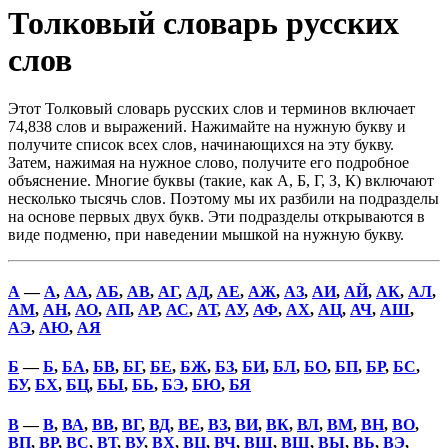
Толковый словарь русских
слов
Этот Толковый словарь русских слов и терминов включает
74,838 слов и выражений. Нажимайте на нужную букву и
получите список всех слов, начинающихся на эту букву.
Затем, нажимая на нужное слово, получите его подробное
объяснение. Многие буквы (такие, как А, Б, Г, З, К) включают
несколько тысячь слов. Поэтому мы их разбили на подразделы
на основе первых двух букв. Эти подразделы открываются в
виде подменю, при наведении мышкой на нужную букву.
А
—
А
,
АА
,
АБ
,
АВ
,
АГ
,
АД
,
АЕ
,
АЖ
,
АЗ
,
АИ
,
АЙ
,
АК
,
АЛ
,
АМ
,
АН
,
АО
,
АП
,
АР
,
АС
,
АТ
,
АУ
,
АФ
,
АХ
,
АЦ
,
АЧ
,
АШ
,
АЭ
,
АЮ
,
АЯ
Б
—
Б
,
БА
,
БВ
,
БГ
,
БЕ
,
БЖ
,
БЗ
,
БИ
,
БЛ
,
БО
,
БП
,
БР
,
БС
,
БУ
,
БХ
,
БЦ
,
БЫ
,
БЬ
,
БЭ
,
БЮ
,
БЯ
В
—
В
,
ВА
,
ВВ
,
ВГ
,
ВД
,
ВЕ
,
ВЗ
,
ВИ
,
ВК
,
ВЛ
,
ВМ
,
ВН
,
ВО
,
ВП
,
ВР
,
ВС
,
ВТ
,
ВУ
,
ВХ
,
ВЦ
,
ВЧ
,
ВШ
,
ВЩ
,
ВЫ
,
ВЬ
,
ВЭ
,