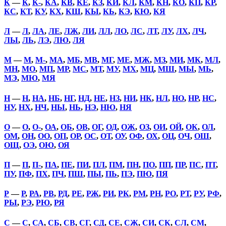
К
—
К
,
К-
,
КА
,
КВ
,
КЕ
,
КЗ
,
КИ
,
КЛ
,
КМ
,
КН
,
КО
,
КП
,
КР
,
КС
,
КТ
,
КУ
,
КХ
,
КШ
,
КЫ
,
КЬ
,
КЭ
,
КЮ
,
КЯ
Л
—
Л
,
ЛА
,
ЛЕ
,
ЛЖ
,
ЛИ
,
ЛЛ
,
ЛО
,
ЛС
,
ЛТ
,
ЛУ
,
ЛХ
,
ЛЧ
,
ЛЫ
,
ЛЬ
,
ЛЭ
,
ЛЮ
,
ЛЯ
М
—
М
,
М-
,
МА
,
МБ
,
МВ
,
МГ
,
МЕ
,
МЖ
,
МЗ
,
МИ
,
МК
,
МЛ
,
МН
,
МО
,
МП
,
МР
,
МС
,
МТ
,
МУ
,
МХ
,
МЦ
,
МШ
,
МЫ
,
МЬ
,
МЭ
,
МЮ
,
МЯ
Н
—
Н
,
НА
,
НБ
,
НГ
,
НД
,
НЕ
,
НЗ
,
НИ
,
НК
,
НЛ
,
НО
,
НР
,
НС
,
НУ
,
НХ
,
НЧ
,
НЫ
,
НЬ
,
НЭ
,
НЮ
,
НЯ
О
—
О
,
О-
,
ОА
,
ОБ
,
ОВ
,
ОГ
,
ОД
,
ОЖ
,
ОЗ
,
ОИ
,
ОЙ
,
ОК
,
ОЛ
,
ОМ
,
ОН
,
ОО
,
ОП
,
ОР
,
ОС
,
ОТ
,
ОУ
,
ОФ
,
ОХ
,
ОЦ
,
ОЧ
,
ОШ
,
ОЩ
,
ОЭ
,
ОЮ
,
ОЯ
П
—
П
,
П-
,
ПА
,
ПЕ
,
ПИ
,
ПЛ
,
ПМ
,
ПН
,
ПО
,
ПП
,
ПР
,
ПС
,
ПТ
,
ПУ
,
ПФ
,
ПХ
,
ПЧ
,
ПШ
,
ПЫ
,
ПЬ
,
ПЭ
,
ПЮ
,
ПЯ
Р
—
Р
,
РА
,
РВ
,
РД
,
РЕ
,
РЖ
,
РИ
,
РК
,
РМ
,
РН
,
РО
,
РТ
,
РУ
,
РФ
,
РЫ
,
РЭ
,
РЮ
,
РЯ
С
—
С
,
СА
,
СБ
,
СВ
,
СГ
,
СД
,
СЕ
,
СЖ
,
СИ
,
СК
,
СЛ
,
СМ
,