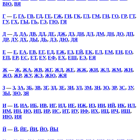
ВЮ
,
ВЯ
Г
—
Г
,
ГА
,
ГВ
,
ГД
,
ГЕ
,
ГЖ
,
ГИ
,
ГК
,
ГЛ
,
ГМ
,
ГН
,
ГО
,
ГР
,
ГТ
,
ГУ
,
ГХ
,
ГЫ
,
ГЬ
,
ГЭ
,
ГЮ
,
ГЯ
Д
—
Д
,
ДА
,
ДВ
,
ДД
,
ДЕ
,
ДЖ
,
ДЗ
,
ДИ
,
ДЛ
,
ДМ
,
ДН
,
ДО
,
ДП
,
ДР
,
ДУ
,
ДХ
,
ДЫ
,
ДЬ
,
ДЭ
,
ДЮ
,
ДЯ
Е
—
Е
,
ЕА
,
ЕВ
,
ЕГ
,
ЕД
,
ЕЖ
,
ЕЗ
,
ЕЙ
,
ЕК
,
ЕЛ
,
ЕМ
,
ЕН
,
ЕО
,
ЕП
,
ЕР
,
ЕС
,
ЕТ
,
ЕУ
,
ЕФ
,
ЕХ
,
ЕШ
,
ЕЭ
,
ЕЯ
Ж
—
Ж
,
ЖА
,
ЖВ
,
ЖГ
,
ЖД
,
ЖЕ
,
ЖЖ
,
ЖИ
,
ЖЛ
,
ЖМ
,
ЖН
,
ЖО
,
ЖР
,
ЖУ
,
ЖЭ
,
ЖЮ
,
ЖЯ
З
—
З
,
ЗА
,
ЗБ
,
ЗВ
,
ЗГ
,
ЗД
,
ЗЕ
,
ЗИ
,
ЗЛ
,
ЗМ
,
ЗН
,
ЗО
,
ЗР
,
ЗС
,
ЗУ
,
ЗЫ
,
ЗЮ
,
ЗЯ
И
—
И
,
ИА
,
ИБ
,
ИВ
,
ИГ
,
ИД
,
ИЕ
,
ИЖ
,
ИЗ
,
ИИ
,
ИЙ
,
ИК
,
ИЛ
,
ИМ
,
ИН
,
ИО
,
ИП
,
ИР
,
ИС
,
ИТ
,
ИУ
,
ИФ
,
ИХ
,
ИЦ
,
ИЧ
,
ИШ
,
ИЮ
,
ИЯ
Й
—
Й
,
ЙЕ
,
ЙИ
,
ЙО
,
ЙЫ