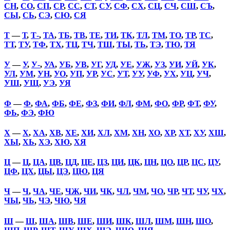
СН
,
СО
,
СП
,
СР
,
СС
,
СТ
,
СУ
,
СФ
,
СХ
,
СЦ
,
СЧ
,
СШ
,
СЪ
,
СЫ
,
СЬ
,
СЭ
,
СЮ
,
СЯ
Т
—
Т
,
Т-
,
ТА
,
ТБ
,
ТВ
,
ТЕ
,
ТИ
,
ТК
,
ТЛ
,
ТМ
,
ТО
,
ТР
,
ТС
,
ТТ
,
ТУ
,
ТФ
,
ТХ
,
ТЦ
,
ТЧ
,
ТШ
,
ТЫ
,
ТЬ
,
ТЭ
,
ТЮ
,
ТЯ
У
—
У
,
У-
,
УА
,
УБ
,
УВ
,
УГ
,
УД
,
УЕ
,
УЖ
,
УЗ
,
УИ
,
УЙ
,
УК
,
УЛ
,
УМ
,
УН
,
УО
,
УП
,
УР
,
УС
,
УТ
,
УУ
,
УФ
,
УХ
,
УЦ
,
УЧ
,
УШ
,
УЩ
,
УЭ
,
УЯ
Ф
—
Ф
,
ФА
,
ФБ
,
ФЕ
,
ФЗ
,
ФИ
,
ФЛ
,
ФМ
,
ФО
,
ФР
,
ФТ
,
ФУ
,
ФЬ
,
ФЭ
,
ФЮ
Х
—
Х
,
ХА
,
ХВ
,
ХЕ
,
ХИ
,
ХЛ
,
ХМ
,
ХН
,
ХО
,
ХР
,
ХТ
,
ХУ
,
ХШ
,
ХЫ
,
ХЬ
,
ХЭ
,
ХЮ
,
ХЯ
Ц
—
Ц
,
ЦА
,
ЦВ
,
ЦД
,
ЦЕ
,
ЦЗ
,
ЦИ
,
ЦК
,
ЦН
,
ЦО
,
ЦР
,
ЦС
,
ЦУ
,
ЦФ
,
ЦХ
,
ЦЫ
,
ЦЭ
,
ЦЮ
,
ЦЯ
Ч
—
Ч
,
ЧА
,
ЧЕ
,
ЧЖ
,
ЧИ
,
ЧК
,
ЧЛ
,
ЧМ
,
ЧО
,
ЧР
,
ЧТ
,
ЧУ
,
ЧХ
,
ЧЫ
,
ЧЬ
,
ЧЭ
,
ЧЮ
,
ЧЯ
Ш
—
Ш
,
ША
,
ШВ
,
ШЕ
,
ШИ
,
ШК
,
ШЛ
,
ШМ
,
ШН
,
ШО
,