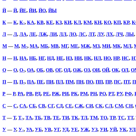
Й
—
Й
,
ЙЕ
,
ЙИ
,
ЙО
,
ЙЫ
К
—
К
,
К-
,
КА
,
КВ
,
КЕ
,
КЗ
,
КИ
,
КЛ
,
КМ
,
КН
,
КО
,
КП
,
КР
,
К
Л
—
Л
,
ЛА
,
ЛЕ
,
ЛЖ
,
ЛИ
,
ЛЛ
,
ЛО
,
ЛС
,
ЛТ
,
ЛУ
,
ЛХ
,
ЛЧ
,
ЛЫ
М
—
М
,
М-
,
МА
,
МБ
,
МВ
,
МГ
,
МЕ
,
МЖ
,
МЗ
,
МИ
,
МК
,
МЛ
,
Н
—
Н
,
НА
,
НБ
,
НГ
,
НД
,
НЕ
,
НЗ
,
НИ
,
НК
,
НЛ
,
НО
,
НР
,
НС
,
Н
О
—
О
,
О-
,
ОА
,
ОБ
,
ОВ
,
ОГ
,
ОД
,
ОЖ
,
ОЗ
,
ОИ
,
ОЙ
,
ОК
,
ОЛ
,
О
П
—
П
,
П-
,
ПА
,
ПЕ
,
ПИ
,
ПЛ
,
ПМ
,
ПН
,
ПО
,
ПП
,
ПР
,
ПС
,
ПТ
,
П
Р
—
Р
,
РА
,
РВ
,
РД
,
РЕ
,
РЖ
,
РИ
,
РК
,
РМ
,
РН
,
РО
,
РТ
,
РУ
,
РФ
,
С
—
С
,
СА
,
СБ
,
СВ
,
СГ
,
СД
,
СЕ
,
СЖ
,
СИ
,
СК
,
СЛ
,
СМ
,
СН
,
Т
—
Т
,
Т-
,
ТА
,
ТБ
,
ТВ
,
ТЕ
,
ТИ
,
ТК
,
ТЛ
,
ТМ
,
ТО
,
ТР
,
ТС
,
ТТ
,
У
—
У
,
У-
,
УА
,
УБ
,
УВ
,
УГ
,
УД
,
УЕ
,
УЖ
,
УЗ
,
УИ
,
УЙ
,
УК
,
УЛ