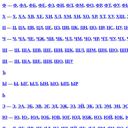
Ф
—
Ф
,
ФА
,
ФБ
,
ФЕ
,
ФЗ
,
ФИ
,
ФЛ
,
ФМ
,
ФО
,
ФР
,
ФТ
,
ФУ
,
Ф
Х
—
Х
,
ХА
,
ХВ
,
ХЕ
,
ХИ
,
ХЛ
,
ХМ
,
ХН
,
ХО
,
ХР
,
ХТ
,
ХУ
,
ХШ
,
Ц
—
Ц
,
ЦА
,
ЦВ
,
ЦД
,
ЦЕ
,
ЦЗ
,
ЦИ
,
ЦК
,
ЦН
,
ЦО
,
ЦР
,
ЦС
,
ЦУ
,
Ц
Ч
—
Ч
,
ЧА
,
ЧЕ
,
ЧЖ
,
ЧИ
,
ЧК
,
ЧЛ
,
ЧМ
,
ЧО
,
ЧР
,
ЧТ
,
ЧУ
,
ЧХ
,
Ш
—
Ш
,
ША
,
ШВ
,
ШЕ
,
ШИ
,
ШК
,
ШЛ
,
ШМ
,
ШН
,
ШО
,
Ш
Щ
—
Щ
,
ЩА
,
ЩЕ
,
ЩИ
,
ЩО
,
ЩУ
Ъ
Ы
—
Ы
,
ЫГ
,
ЫЛ
,
ЫН
,
ЫО
,
ЫП
,
ЫР
Ь
Э
—
Э
,
ЭА
,
ЭБ
,
ЭВ
,
ЭГ
,
ЭД
,
ЭЖ
,
ЭЗ
,
ЭЙ
,
ЭК
,
ЭЛ
,
ЭМ
,
ЭН
,
Э
Ю
—
Ю
,
Ю-
,
ЮА
,
ЮБ
,
ЮВ
,
ЮГ
,
ЮД
,
ЮЖ
,
ЮЗ
,
ЮЙ
,
ЮК
,