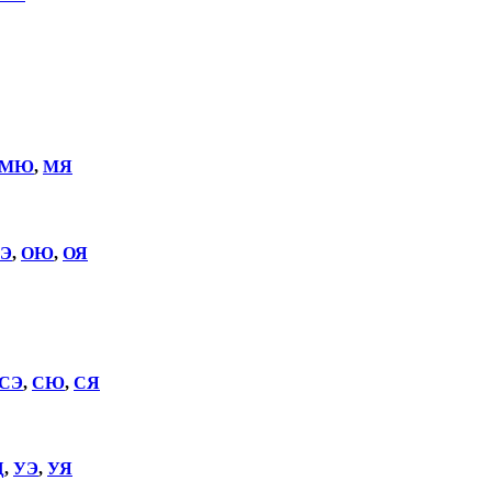
МЮ
,
МЯ
Э
,
ОЮ
,
ОЯ
СЭ
,
СЮ
,
СЯ
Щ
,
УЭ
,
УЯ