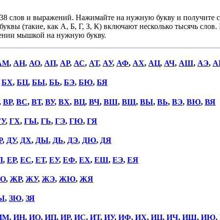
38 слов и выражений. Нажимайте на нужную букву и получите сп
уквы (такие, как А, Б, Г, З, К) включают несколько тысячь слов
дении мышкой на нужную букву.
АМ
,
АН
,
АО
,
АП
,
АР
,
АС
,
АТ
,
АУ
,
АФ
,
АХ
,
АЦ
,
АЧ
,
АШ
,
АЭ
,
А
,
БХ
,
БЦ
,
БЫ
,
БЬ
,
БЭ
,
БЮ
,
БЯ
,
ВР
,
ВС
,
ВТ
,
ВУ
,
ВХ
,
ВЦ
,
ВЧ
,
ВШ
,
ВЩ
,
ВЫ
,
ВЬ
,
ВЭ
,
ВЮ
,
ВЯ
ГУ
,
ГХ
,
ГЫ
,
ГЬ
,
ГЭ
,
ГЮ
,
ГЯ
Р
,
ДУ
,
ДХ
,
ДЫ
,
ДЬ
,
ДЭ
,
ДЮ
,
ДЯ
П
,
ЕР
,
ЕС
,
ЕТ
,
ЕУ
,
ЕФ
,
ЕХ
,
ЕШ
,
ЕЭ
,
ЕЯ
О
,
ЖР
,
ЖУ
,
ЖЭ
,
ЖЮ
,
ЖЯ
Ы
,
ЗЮ
,
ЗЯ
ИМ
,
ИН
,
ИО
,
ИП
,
ИР
,
ИС
,
ИТ
,
ИУ
,
ИФ
,
ИХ
,
ИЦ
,
ИЧ
,
ИШ
,
ИЮ
,