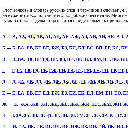
Этот Толковый словарь русских слов и терминов включает 74,8
на нужное слово, получите его подробное объяснение. Многие б
букв. Эти подразделы открываются в виде подменю, при наве
А
—
А
,
АА
,
АБ
,
АВ
,
АГ
,
АД
,
АЕ
,
АЖ
,
АЗ
,
АИ
,
АЙ
,
АК
,
АЛ
,
Б
—
Б
,
БА
,
БВ
,
БГ
,
БЕ
,
БЖ
,
БЗ
,
БИ
,
БЛ
,
БО
,
БП
,
БР
,
БС
,
БУ
В
—
В
,
ВА
,
ВВ
,
ВГ
,
ВД
,
ВЕ
,
ВЗ
,
ВИ
,
ВК
,
ВЛ
,
ВМ
,
ВН
,
ВО
,
ВП
Г
—
Г
,
ГА
,
ГВ
,
ГД
,
ГЕ
,
ГЖ
,
ГИ
,
ГК
,
ГЛ
,
ГМ
,
ГН
,
ГО
,
ГР
,
ГТ
,
Д
—
Д
,
ДА
,
ДВ
,
ДД
,
ДЕ
,
ДЖ
,
ДЗ
,
ДИ
,
ДЛ
,
ДМ
,
ДН
,
ДО
,
ДП
,
Д
Е
—
Е
,
ЕА
,
ЕВ
,
ЕГ
,
ЕД
,
ЕЖ
,
ЕЗ
,
ЕЙ
,
ЕК
,
ЕЛ
,
ЕМ
,
ЕН
,
ЕО
,
Е
Ж
—
Ж
,
ЖА
,
ЖВ
,
ЖГ
,
ЖД
,
ЖЕ
,
ЖЖ
,
ЖИ
,
ЖЛ
,
ЖМ
,
ЖН
,
Ж
З
—
З
,
ЗА
,
ЗБ
,
ЗВ
,
ЗГ
,
ЗД
,
ЗЕ
,
ЗИ
,
ЗЛ
,
ЗМ
,
ЗН
,
ЗО
,
ЗР
,
ЗС
,
ЗУ
,
З
И
—
И
,
ИА
,
ИБ
,
ИВ
,
ИГ
,
ИД
,
ИЕ
,
ИЖ
,
ИЗ
,
ИИ
,
ИЙ
,
ИК
,
ИЛ
,