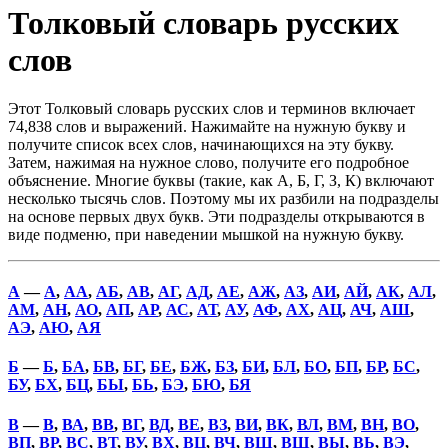
Толковый словарь русских
слов
Этот Толковый словарь русских слов и терминов включает
74,838 слов и выражений. Нажимайте на нужную букву и
получите список всех слов, начинающихся на эту букву.
Затем, нажимая на нужное слово, получите его подробное
объяснение. Многие буквы (такие, как А, Б, Г, З, К) включают
несколько тысячь слов. Поэтому мы их разбили на подразделы
на основе первых двух букв. Эти подразделы открываются в
виде подменю, при наведении мышкой на нужную букву.
А
—
А
,
АА
,
АБ
,
АВ
,
АГ
,
АД
,
АЕ
,
АЖ
,
АЗ
,
АИ
,
АЙ
,
АК
,
АЛ
,
АМ
,
АН
,
АО
,
АП
,
АР
,
АС
,
АТ
,
АУ
,
АФ
,
АХ
,
АЦ
,
АЧ
,
АШ
,
АЭ
,
АЮ
,
АЯ
Б
—
Б
,
БА
,
БВ
,
БГ
,
БЕ
,
БЖ
,
БЗ
,
БИ
,
БЛ
,
БО
,
БП
,
БР
,
БС
,
БУ
,
БХ
,
БЦ
,
БЫ
,
БЬ
,
БЭ
,
БЮ
,
БЯ
В
—
В
,
ВА
,
ВВ
,
ВГ
,
ВД
,
ВЕ
,
ВЗ
,
ВИ
,
ВК
,
ВЛ
,
ВМ
,
ВН
,
ВО
,
ВП
,
ВР
,
ВС
,
ВТ
,
ВУ
,
ВХ
,
ВЦ
,
ВЧ
,
ВШ
,
ВЩ
,
ВЫ
,
ВЬ
,
ВЭ
,