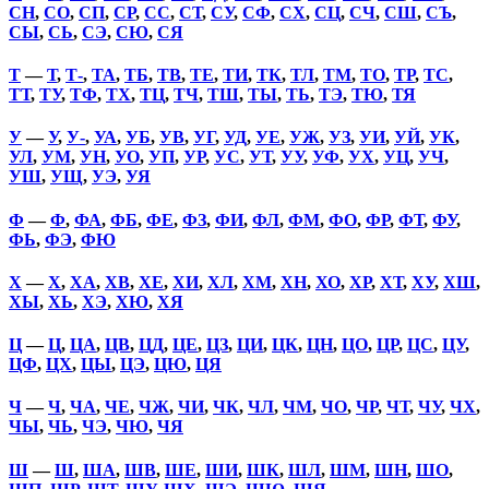
СН
,
СО
,
СП
,
СР
,
СС
,
СТ
,
СУ
,
СФ
,
СХ
,
СЦ
,
СЧ
,
СШ
,
СЪ
,
СЫ
,
СЬ
,
СЭ
,
СЮ
,
СЯ
Т
—
Т
,
Т-
,
ТА
,
ТБ
,
ТВ
,
ТЕ
,
ТИ
,
ТК
,
ТЛ
,
ТМ
,
ТО
,
ТР
,
ТС
,
ТТ
,
ТУ
,
ТФ
,
ТХ
,
ТЦ
,
ТЧ
,
ТШ
,
ТЫ
,
ТЬ
,
ТЭ
,
ТЮ
,
ТЯ
У
—
У
,
У-
,
УА
,
УБ
,
УВ
,
УГ
,
УД
,
УЕ
,
УЖ
,
УЗ
,
УИ
,
УЙ
,
УК
,
УЛ
,
УМ
,
УН
,
УО
,
УП
,
УР
,
УС
,
УТ
,
УУ
,
УФ
,
УХ
,
УЦ
,
УЧ
,
УШ
,
УЩ
,
УЭ
,
УЯ
Ф
—
Ф
,
ФА
,
ФБ
,
ФЕ
,
ФЗ
,
ФИ
,
ФЛ
,
ФМ
,
ФО
,
ФР
,
ФТ
,
ФУ
,
ФЬ
,
ФЭ
,
ФЮ
Х
—
Х
,
ХА
,
ХВ
,
ХЕ
,
ХИ
,
ХЛ
,
ХМ
,
ХН
,
ХО
,
ХР
,
ХТ
,
ХУ
,
ХШ
,
ХЫ
,
ХЬ
,
ХЭ
,
ХЮ
,
ХЯ
Ц
—
Ц
,
ЦА
,
ЦВ
,
ЦД
,
ЦЕ
,
ЦЗ
,
ЦИ
,
ЦК
,
ЦН
,
ЦО
,
ЦР
,
ЦС
,
ЦУ
,
ЦФ
,
ЦХ
,
ЦЫ
,
ЦЭ
,
ЦЮ
,
ЦЯ
Ч
—
Ч
,
ЧА
,
ЧЕ
,
ЧЖ
,
ЧИ
,
ЧК
,
ЧЛ
,
ЧМ
,
ЧО
,
ЧР
,
ЧТ
,
ЧУ
,
ЧХ
,
ЧЫ
,
ЧЬ
,
ЧЭ
,
ЧЮ
,
ЧЯ
Ш
—
Ш
,
ША
,
ШВ
,
ШЕ
,
ШИ
,
ШК
,
ШЛ
,
ШМ
,
ШН
,
ШО
,