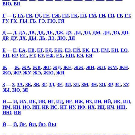
ВЮ
,
ВЯ
Г
—
Г
,
ГА
,
ГВ
,
ГД
,
ГЕ
,
ГЖ
,
ГИ
,
ГК
,
ГЛ
,
ГМ
,
ГН
,
ГО
,
ГР
,
ГТ
,
ГУ
,
ГХ
,
ГЫ
,
ГЬ
,
ГЭ
,
ГЮ
,
ГЯ
Д
—
Д
,
ДА
,
ДВ
,
ДД
,
ДЕ
,
ДЖ
,
ДЗ
,
ДИ
,
ДЛ
,
ДМ
,
ДН
,
ДО
,
ДП
,
ДР
,
ДУ
,
ДХ
,
ДЫ
,
ДЬ
,
ДЭ
,
ДЮ
,
ДЯ
Е
—
Е
,
ЕА
,
ЕВ
,
ЕГ
,
ЕД
,
ЕЖ
,
ЕЗ
,
ЕЙ
,
ЕК
,
ЕЛ
,
ЕМ
,
ЕН
,
ЕО
,
ЕП
,
ЕР
,
ЕС
,
ЕТ
,
ЕУ
,
ЕФ
,
ЕХ
,
ЕШ
,
ЕЭ
,
ЕЯ
Ж
—
Ж
,
ЖА
,
ЖВ
,
ЖГ
,
ЖД
,
ЖЕ
,
ЖЖ
,
ЖИ
,
ЖЛ
,
ЖМ
,
ЖН
,
ЖО
,
ЖР
,
ЖУ
,
ЖЭ
,
ЖЮ
,
ЖЯ
З
—
З
,
ЗА
,
ЗБ
,
ЗВ
,
ЗГ
,
ЗД
,
ЗЕ
,
ЗИ
,
ЗЛ
,
ЗМ
,
ЗН
,
ЗО
,
ЗР
,
ЗС
,
ЗУ
,
ЗЫ
,
ЗЮ
,
ЗЯ
И
—
И
,
ИА
,
ИБ
,
ИВ
,
ИГ
,
ИД
,
ИЕ
,
ИЖ
,
ИЗ
,
ИИ
,
ИЙ
,
ИК
,
ИЛ
,
ИМ
,
ИН
,
ИО
,
ИП
,
ИР
,
ИС
,
ИТ
,
ИУ
,
ИФ
,
ИХ
,
ИЦ
,
ИЧ
,
ИШ
,
ИЮ
,
ИЯ
Й
—
Й
,
ЙЕ
,
ЙИ
,
ЙО
,
ЙЫ