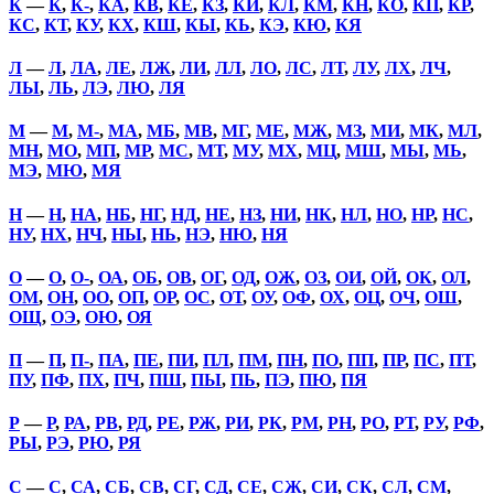
К
—
К
,
К-
,
КА
,
КВ
,
КЕ
,
КЗ
,
КИ
,
КЛ
,
КМ
,
КН
,
КО
,
КП
,
КР
,
КС
,
КТ
,
КУ
,
КХ
,
КШ
,
КЫ
,
КЬ
,
КЭ
,
КЮ
,
КЯ
Л
—
Л
,
ЛА
,
ЛЕ
,
ЛЖ
,
ЛИ
,
ЛЛ
,
ЛО
,
ЛС
,
ЛТ
,
ЛУ
,
ЛХ
,
ЛЧ
,
ЛЫ
,
ЛЬ
,
ЛЭ
,
ЛЮ
,
ЛЯ
М
—
М
,
М-
,
МА
,
МБ
,
МВ
,
МГ
,
МЕ
,
МЖ
,
МЗ
,
МИ
,
МК
,
МЛ
,
МН
,
МО
,
МП
,
МР
,
МС
,
МТ
,
МУ
,
МХ
,
МЦ
,
МШ
,
МЫ
,
МЬ
,
МЭ
,
МЮ
,
МЯ
Н
—
Н
,
НА
,
НБ
,
НГ
,
НД
,
НЕ
,
НЗ
,
НИ
,
НК
,
НЛ
,
НО
,
НР
,
НС
,
НУ
,
НХ
,
НЧ
,
НЫ
,
НЬ
,
НЭ
,
НЮ
,
НЯ
О
—
О
,
О-
,
ОА
,
ОБ
,
ОВ
,
ОГ
,
ОД
,
ОЖ
,
ОЗ
,
ОИ
,
ОЙ
,
ОК
,
ОЛ
,
ОМ
,
ОН
,
ОО
,
ОП
,
ОР
,
ОС
,
ОТ
,
ОУ
,
ОФ
,
ОХ
,
ОЦ
,
ОЧ
,
ОШ
,
ОЩ
,
ОЭ
,
ОЮ
,
ОЯ
П
—
П
,
П-
,
ПА
,
ПЕ
,
ПИ
,
ПЛ
,
ПМ
,
ПН
,
ПО
,
ПП
,
ПР
,
ПС
,
ПТ
,
ПУ
,
ПФ
,
ПХ
,
ПЧ
,
ПШ
,
ПЫ
,
ПЬ
,
ПЭ
,
ПЮ
,
ПЯ
Р
—
Р
,
РА
,
РВ
,
РД
,
РЕ
,
РЖ
,
РИ
,
РК
,
РМ
,
РН
,
РО
,
РТ
,
РУ
,
РФ
,
РЫ
,
РЭ
,
РЮ
,
РЯ
С
—
С
,
СА
,
СБ
,
СВ
,
СГ
,
СД
,
СЕ
,
СЖ
,
СИ
,
СК
,
СЛ
,
СМ
,