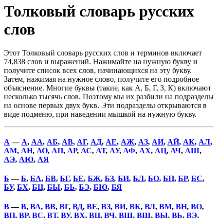
Толковый словарь русских
слов
Этот Толковый словарь русских слов и терминов включает
74,838 слов и выражений. Нажимайте на нужную букву и
получите список всех слов, начинающихся на эту букву.
Затем, нажимая на нужное слово, получите его подробное
объяснение. Многие буквы (такие, как А, Б, Г, З, К) включают
несколько тысячь слов. Поэтому мы их разбили на подразделы
на основе первых двух букв. Эти подразделы открываются в
виде подменю, при наведении мышкой на нужную букву.
А
—
А
,
АА
,
АБ
,
АВ
,
АГ
,
АД
,
АЕ
,
АЖ
,
АЗ
,
АИ
,
АЙ
,
АК
,
АЛ
,
АМ
,
АН
,
АО
,
АП
,
АР
,
АС
,
АТ
,
АУ
,
АФ
,
АХ
,
АЦ
,
АЧ
,
АШ
,
АЭ
,
АЮ
,
АЯ
Б
—
Б
,
БА
,
БВ
,
БГ
,
БЕ
,
БЖ
,
БЗ
,
БИ
,
БЛ
,
БО
,
БП
,
БР
,
БС
,
БУ
,
БХ
,
БЦ
,
БЫ
,
БЬ
,
БЭ
,
БЮ
,
БЯ
В
—
В
,
ВА
,
ВВ
,
ВГ
,
ВД
,
ВЕ
,
ВЗ
,
ВИ
,
ВК
,
ВЛ
,
ВМ
,
ВН
,
ВО
,
ВП
,
ВР
,
ВС
,
ВТ
,
ВУ
,
ВХ
,
ВЦ
,
ВЧ
,
ВШ
,
ВЩ
,
ВЫ
,
ВЬ
,
ВЭ
,