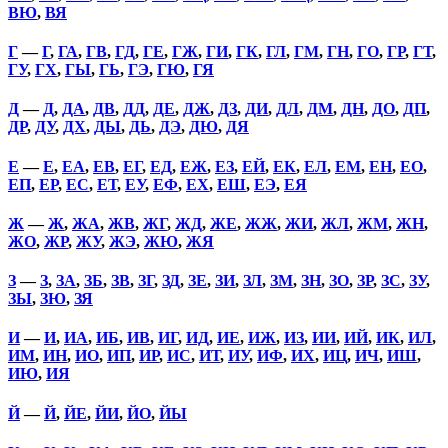
ВЮ
,
ВЯ
Г
—
Г
,
ГА
,
ГВ
,
ГД
,
ГЕ
,
ГЖ
,
ГИ
,
ГК
,
ГЛ
,
ГМ
,
ГН
,
ГО
,
ГР
,
ГТ
,
ГУ
,
ГХ
,
ГЫ
,
ГЬ
,
ГЭ
,
ГЮ
,
ГЯ
Д
—
Д
,
ДА
,
ДВ
,
ДД
,
ДЕ
,
ДЖ
,
ДЗ
,
ДИ
,
ДЛ
,
ДМ
,
ДН
,
ДО
,
ДП
,
ДР
,
ДУ
,
ДХ
,
ДЫ
,
ДЬ
,
ДЭ
,
ДЮ
,
ДЯ
Е
—
Е
,
ЕА
,
ЕВ
,
ЕГ
,
ЕД
,
ЕЖ
,
ЕЗ
,
ЕЙ
,
ЕК
,
ЕЛ
,
ЕМ
,
ЕН
,
ЕО
,
ЕП
,
ЕР
,
ЕС
,
ЕТ
,
ЕУ
,
ЕФ
,
ЕХ
,
ЕШ
,
ЕЭ
,
ЕЯ
Ж
—
Ж
,
ЖА
,
ЖВ
,
ЖГ
,
ЖД
,
ЖЕ
,
ЖЖ
,
ЖИ
,
ЖЛ
,
ЖМ
,
ЖН
,
ЖО
,
ЖР
,
ЖУ
,
ЖЭ
,
ЖЮ
,
ЖЯ
З
—
З
,
ЗА
,
ЗБ
,
ЗВ
,
ЗГ
,
ЗД
,
ЗЕ
,
ЗИ
,
ЗЛ
,
ЗМ
,
ЗН
,
ЗО
,
ЗР
,
ЗС
,
ЗУ
,
ЗЫ
,
ЗЮ
,
ЗЯ
И
—
И
,
ИА
,
ИБ
,
ИВ
,
ИГ
,
ИД
,
ИЕ
,
ИЖ
,
ИЗ
,
ИИ
,
ИЙ
,
ИК
,
ИЛ
,
ИМ
,
ИН
,
ИО
,
ИП
,
ИР
,
ИС
,
ИТ
,
ИУ
,
ИФ
,
ИХ
,
ИЦ
,
ИЧ
,
ИШ
,
ИЮ
,
ИЯ
Й
—
Й
,
ЙЕ
,
ЙИ
,
ЙО
,
ЙЫ