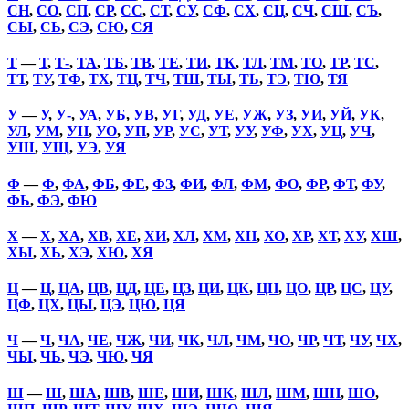
СН
,
СО
,
СП
,
СР
,
СС
,
СТ
,
СУ
,
СФ
,
СХ
,
СЦ
,
СЧ
,
СШ
,
СЪ
,
СЫ
,
СЬ
,
СЭ
,
СЮ
,
СЯ
Т
—
Т
,
Т-
,
ТА
,
ТБ
,
ТВ
,
ТЕ
,
ТИ
,
ТК
,
ТЛ
,
ТМ
,
ТО
,
ТР
,
ТС
,
ТТ
,
ТУ
,
ТФ
,
ТХ
,
ТЦ
,
ТЧ
,
ТШ
,
ТЫ
,
ТЬ
,
ТЭ
,
ТЮ
,
ТЯ
У
—
У
,
У-
,
УА
,
УБ
,
УВ
,
УГ
,
УД
,
УЕ
,
УЖ
,
УЗ
,
УИ
,
УЙ
,
УК
,
УЛ
,
УМ
,
УН
,
УО
,
УП
,
УР
,
УС
,
УТ
,
УУ
,
УФ
,
УХ
,
УЦ
,
УЧ
,
УШ
,
УЩ
,
УЭ
,
УЯ
Ф
—
Ф
,
ФА
,
ФБ
,
ФЕ
,
ФЗ
,
ФИ
,
ФЛ
,
ФМ
,
ФО
,
ФР
,
ФТ
,
ФУ
,
ФЬ
,
ФЭ
,
ФЮ
Х
—
Х
,
ХА
,
ХВ
,
ХЕ
,
ХИ
,
ХЛ
,
ХМ
,
ХН
,
ХО
,
ХР
,
ХТ
,
ХУ
,
ХШ
,
ХЫ
,
ХЬ
,
ХЭ
,
ХЮ
,
ХЯ
Ц
—
Ц
,
ЦА
,
ЦВ
,
ЦД
,
ЦЕ
,
ЦЗ
,
ЦИ
,
ЦК
,
ЦН
,
ЦО
,
ЦР
,
ЦС
,
ЦУ
,
ЦФ
,
ЦХ
,
ЦЫ
,
ЦЭ
,
ЦЮ
,
ЦЯ
Ч
—
Ч
,
ЧА
,
ЧЕ
,
ЧЖ
,
ЧИ
,
ЧК
,
ЧЛ
,
ЧМ
,
ЧО
,
ЧР
,
ЧТ
,
ЧУ
,
ЧХ
,
ЧЫ
,
ЧЬ
,
ЧЭ
,
ЧЮ
,
ЧЯ
Ш
—
Ш
,
ША
,
ШВ
,
ШЕ
,
ШИ
,
ШК
,
ШЛ
,
ШМ
,
ШН
,
ШО
,