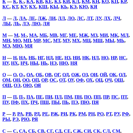
К
—
К
,
К-
,
КА
,
КВ
,
КЕ
,
КЗ
,
КИ
,
КЛ
,
КМ
,
КН
,
КО
,
КП
,
КР
,
КС
,
КТ
,
КУ
,
КХ
,
КШ
,
КЫ
,
КЬ
,
КЭ
,
КЮ
,
КЯ
Л
—
Л
,
ЛА
,
ЛЕ
,
ЛЖ
,
ЛИ
,
ЛЛ
,
ЛО
,
ЛС
,
ЛТ
,
ЛУ
,
ЛХ
,
ЛЧ
,
ЛЫ
,
ЛЬ
,
ЛЭ
,
ЛЮ
,
ЛЯ
М
—
М
,
М-
,
МА
,
МБ
,
МВ
,
МГ
,
МЕ
,
МЖ
,
МЗ
,
МИ
,
МК
,
МЛ
,
МН
,
МО
,
МП
,
МР
,
МС
,
МТ
,
МУ
,
МХ
,
МЦ
,
МШ
,
МЫ
,
МЬ
,
МЭ
,
МЮ
,
МЯ
Н
—
Н
,
НА
,
НБ
,
НГ
,
НД
,
НЕ
,
НЗ
,
НИ
,
НК
,
НЛ
,
НО
,
НР
,
НС
,
НУ
,
НХ
,
НЧ
,
НЫ
,
НЬ
,
НЭ
,
НЮ
,
НЯ
О
—
О
,
О-
,
ОА
,
ОБ
,
ОВ
,
ОГ
,
ОД
,
ОЖ
,
ОЗ
,
ОИ
,
ОЙ
,
ОК
,
ОЛ
,
ОМ
,
ОН
,
ОО
,
ОП
,
ОР
,
ОС
,
ОТ
,
ОУ
,
ОФ
,
ОХ
,
ОЦ
,
ОЧ
,
ОШ
,
ОЩ
,
ОЭ
,
ОЮ
,
ОЯ
П
—
П
,
П-
,
ПА
,
ПЕ
,
ПИ
,
ПЛ
,
ПМ
,
ПН
,
ПО
,
ПП
,
ПР
,
ПС
,
ПТ
,
ПУ
,
ПФ
,
ПХ
,
ПЧ
,
ПШ
,
ПЫ
,
ПЬ
,
ПЭ
,
ПЮ
,
ПЯ
Р
—
Р
,
РА
,
РВ
,
РД
,
РЕ
,
РЖ
,
РИ
,
РК
,
РМ
,
РН
,
РО
,
РТ
,
РУ
,
РФ
,
РЫ
,
РЭ
,
РЮ
,
РЯ
С
—
С
,
СА
,
СБ
,
СВ
,
СГ
,
СД
,
СЕ
,
СЖ
,
СИ
,
СК
,
СЛ
,
СМ
,