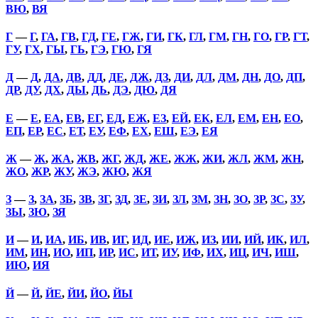
ВЮ
,
ВЯ
Г
—
Г
,
ГА
,
ГВ
,
ГД
,
ГЕ
,
ГЖ
,
ГИ
,
ГК
,
ГЛ
,
ГМ
,
ГН
,
ГО
,
ГР
,
ГТ
,
ГУ
,
ГХ
,
ГЫ
,
ГЬ
,
ГЭ
,
ГЮ
,
ГЯ
Д
—
Д
,
ДА
,
ДВ
,
ДД
,
ДЕ
,
ДЖ
,
ДЗ
,
ДИ
,
ДЛ
,
ДМ
,
ДН
,
ДО
,
ДП
,
ДР
,
ДУ
,
ДХ
,
ДЫ
,
ДЬ
,
ДЭ
,
ДЮ
,
ДЯ
Е
—
Е
,
ЕА
,
ЕВ
,
ЕГ
,
ЕД
,
ЕЖ
,
ЕЗ
,
ЕЙ
,
ЕК
,
ЕЛ
,
ЕМ
,
ЕН
,
ЕО
,
ЕП
,
ЕР
,
ЕС
,
ЕТ
,
ЕУ
,
ЕФ
,
ЕХ
,
ЕШ
,
ЕЭ
,
ЕЯ
Ж
—
Ж
,
ЖА
,
ЖВ
,
ЖГ
,
ЖД
,
ЖЕ
,
ЖЖ
,
ЖИ
,
ЖЛ
,
ЖМ
,
ЖН
,
ЖО
,
ЖР
,
ЖУ
,
ЖЭ
,
ЖЮ
,
ЖЯ
З
—
З
,
ЗА
,
ЗБ
,
ЗВ
,
ЗГ
,
ЗД
,
ЗЕ
,
ЗИ
,
ЗЛ
,
ЗМ
,
ЗН
,
ЗО
,
ЗР
,
ЗС
,
ЗУ
,
ЗЫ
,
ЗЮ
,
ЗЯ
И
—
И
,
ИА
,
ИБ
,
ИВ
,
ИГ
,
ИД
,
ИЕ
,
ИЖ
,
ИЗ
,
ИИ
,
ИЙ
,
ИК
,
ИЛ
,
ИМ
,
ИН
,
ИО
,
ИП
,
ИР
,
ИС
,
ИТ
,
ИУ
,
ИФ
,
ИХ
,
ИЦ
,
ИЧ
,
ИШ
,
ИЮ
,
ИЯ
Й
—
Й
,
ЙЕ
,
ЙИ
,
ЙО
,
ЙЫ