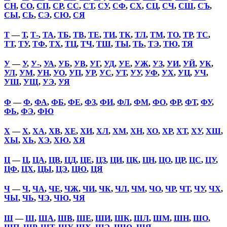
СН
,
СО
,
СП
,
СР
,
СС
,
СТ
,
СУ
,
СФ
,
СХ
,
СЦ
,
СЧ
,
СШ
,
СЪ
,
СЫ
,
СЬ
,
СЭ
,
СЮ
,
СЯ
Т
—
Т
,
Т-
,
ТА
,
ТБ
,
ТВ
,
ТЕ
,
ТИ
,
ТК
,
ТЛ
,
ТМ
,
ТО
,
ТР
,
ТС
,
ТТ
,
ТУ
,
ТФ
,
ТХ
,
ТЦ
,
ТЧ
,
ТШ
,
ТЫ
,
ТЬ
,
ТЭ
,
ТЮ
,
ТЯ
У
—
У
,
У-
,
УА
,
УБ
,
УВ
,
УГ
,
УД
,
УЕ
,
УЖ
,
УЗ
,
УИ
,
УЙ
,
УК
,
УЛ
,
УМ
,
УН
,
УО
,
УП
,
УР
,
УС
,
УТ
,
УУ
,
УФ
,
УХ
,
УЦ
,
УЧ
,
УШ
,
УЩ
,
УЭ
,
УЯ
Ф
—
Ф
,
ФА
,
ФБ
,
ФЕ
,
ФЗ
,
ФИ
,
ФЛ
,
ФМ
,
ФО
,
ФР
,
ФТ
,
ФУ
,
ФЬ
,
ФЭ
,
ФЮ
Х
—
Х
,
ХА
,
ХВ
,
ХЕ
,
ХИ
,
ХЛ
,
ХМ
,
ХН
,
ХО
,
ХР
,
ХТ
,
ХУ
,
ХШ
,
ХЫ
,
ХЬ
,
ХЭ
,
ХЮ
,
ХЯ
Ц
—
Ц
,
ЦА
,
ЦВ
,
ЦД
,
ЦЕ
,
ЦЗ
,
ЦИ
,
ЦК
,
ЦН
,
ЦО
,
ЦР
,
ЦС
,
ЦУ
,
ЦФ
,
ЦХ
,
ЦЫ
,
ЦЭ
,
ЦЮ
,
ЦЯ
Ч
—
Ч
,
ЧА
,
ЧЕ
,
ЧЖ
,
ЧИ
,
ЧК
,
ЧЛ
,
ЧМ
,
ЧО
,
ЧР
,
ЧТ
,
ЧУ
,
ЧХ
,
ЧЫ
,
ЧЬ
,
ЧЭ
,
ЧЮ
,
ЧЯ
Ш
—
Ш
,
ША
,
ШВ
,
ШЕ
,
ШИ
,
ШК
,
ШЛ
,
ШМ
,
ШН
,
ШО
,