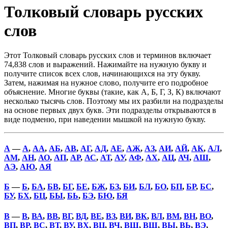
Толковый словарь русских
слов
Этот Толковый словарь русских слов и терминов включает
74,838 слов и выражений. Нажимайте на нужную букву и
получите список всех слов, начинающихся на эту букву.
Затем, нажимая на нужное слово, получите его подробное
объяснение. Многие буквы (такие, как А, Б, Г, З, К) включают
несколько тысячь слов. Поэтому мы их разбили на подразделы
на основе первых двух букв. Эти подразделы открываются в
виде подменю, при наведении мышкой на нужную букву.
А
—
А
,
АА
,
АБ
,
АВ
,
АГ
,
АД
,
АЕ
,
АЖ
,
АЗ
,
АИ
,
АЙ
,
АК
,
АЛ
,
АМ
,
АН
,
АО
,
АП
,
АР
,
АС
,
АТ
,
АУ
,
АФ
,
АХ
,
АЦ
,
АЧ
,
АШ
,
АЭ
,
АЮ
,
АЯ
Б
—
Б
,
БА
,
БВ
,
БГ
,
БЕ
,
БЖ
,
БЗ
,
БИ
,
БЛ
,
БО
,
БП
,
БР
,
БС
,
БУ
,
БХ
,
БЦ
,
БЫ
,
БЬ
,
БЭ
,
БЮ
,
БЯ
В
—
В
,
ВА
,
ВВ
,
ВГ
,
ВД
,
ВЕ
,
ВЗ
,
ВИ
,
ВК
,
ВЛ
,
ВМ
,
ВН
,
ВО
,
ВП
,
ВР
,
ВС
,
ВТ
,
ВУ
,
ВХ
,
ВЦ
,
ВЧ
,
ВШ
,
ВЩ
,
ВЫ
,
ВЬ
,
ВЭ
,