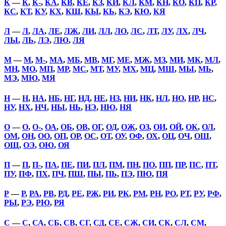
К
—
К
,
К-
,
КА
,
КВ
,
КЕ
,
КЗ
,
КИ
,
КЛ
,
КМ
,
КН
,
КО
,
КП
,
КР
,
КС
,
КТ
,
КУ
,
КХ
,
КШ
,
КЫ
,
КЬ
,
КЭ
,
КЮ
,
КЯ
Л
—
Л
,
ЛА
,
ЛЕ
,
ЛЖ
,
ЛИ
,
ЛЛ
,
ЛО
,
ЛС
,
ЛТ
,
ЛУ
,
ЛХ
,
ЛЧ
,
ЛЫ
,
ЛЬ
,
ЛЭ
,
ЛЮ
,
ЛЯ
М
—
М
,
М-
,
МА
,
МБ
,
МВ
,
МГ
,
МЕ
,
МЖ
,
МЗ
,
МИ
,
МК
,
МЛ
,
МН
,
МО
,
МП
,
МР
,
МС
,
МТ
,
МУ
,
МХ
,
МЦ
,
МШ
,
МЫ
,
МЬ
,
МЭ
,
МЮ
,
МЯ
Н
—
Н
,
НА
,
НБ
,
НГ
,
НД
,
НЕ
,
НЗ
,
НИ
,
НК
,
НЛ
,
НО
,
НР
,
НС
,
НУ
,
НХ
,
НЧ
,
НЫ
,
НЬ
,
НЭ
,
НЮ
,
НЯ
О
—
О
,
О-
,
ОА
,
ОБ
,
ОВ
,
ОГ
,
ОД
,
ОЖ
,
ОЗ
,
ОИ
,
ОЙ
,
ОК
,
ОЛ
,
ОМ
,
ОН
,
ОО
,
ОП
,
ОР
,
ОС
,
ОТ
,
ОУ
,
ОФ
,
ОХ
,
ОЦ
,
ОЧ
,
ОШ
,
ОЩ
,
ОЭ
,
ОЮ
,
ОЯ
П
—
П
,
П-
,
ПА
,
ПЕ
,
ПИ
,
ПЛ
,
ПМ
,
ПН
,
ПО
,
ПП
,
ПР
,
ПС
,
ПТ
,
ПУ
,
ПФ
,
ПХ
,
ПЧ
,
ПШ
,
ПЫ
,
ПЬ
,
ПЭ
,
ПЮ
,
ПЯ
Р
—
Р
,
РА
,
РВ
,
РД
,
РЕ
,
РЖ
,
РИ
,
РК
,
РМ
,
РН
,
РО
,
РТ
,
РУ
,
РФ
,
РЫ
,
РЭ
,
РЮ
,
РЯ
С
—
С
,
СА
,
СБ
,
СВ
,
СГ
,
СД
,
СЕ
,
СЖ
,
СИ
,
СК
,
СЛ
,
СМ
,