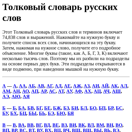
Толковый словарь русских
слов
Этот Толковый словарь русских слов и терминов включает
74,838 слов и выражений. Нажимайте на нужную букву и
получите список всех слов, начинающихся на эту букву.
Затем, нажимая на нужное слово, получите его подробное
объяснение. Многие буквы (такие, как А, Б, Г, З, К) включают
несколько тысячь слов. Поэтому мы их разбили на подразделы
на основе первых двух букв. Эти подразделы открываются в
виде подменю, при наведении мышкой на нужную букву.
А
—
А
,
АА
,
АБ
,
АВ
,
АГ
,
АД
,
АЕ
,
АЖ
,
АЗ
,
АИ
,
АЙ
,
АК
,
АЛ
,
АМ
,
АН
,
АО
,
АП
,
АР
,
АС
,
АТ
,
АУ
,
АФ
,
АХ
,
АЦ
,
АЧ
,
АШ
,
АЭ
,
АЮ
,
АЯ
Б
—
Б
,
БА
,
БВ
,
БГ
,
БЕ
,
БЖ
,
БЗ
,
БИ
,
БЛ
,
БО
,
БП
,
БР
,
БС
,
БУ
,
БХ
,
БЦ
,
БЫ
,
БЬ
,
БЭ
,
БЮ
,
БЯ
В
—
В
,
ВА
,
ВВ
,
ВГ
,
ВД
,
ВЕ
,
ВЗ
,
ВИ
,
ВК
,
ВЛ
,
ВМ
,
ВН
,
ВО
,
ВП
,
ВР
,
ВС
,
ВТ
,
ВУ
,
ВХ
,
ВЦ
,
ВЧ
,
ВШ
,
ВЩ
,
ВЫ
,
ВЬ
,
ВЭ
,