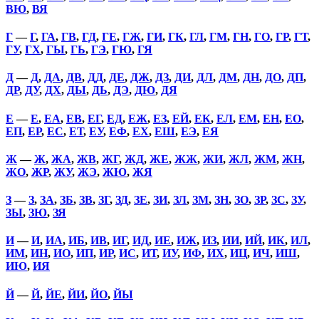
ВЮ
,
ВЯ
Г
—
Г
,
ГА
,
ГВ
,
ГД
,
ГЕ
,
ГЖ
,
ГИ
,
ГК
,
ГЛ
,
ГМ
,
ГН
,
ГО
,
ГР
,
ГТ
,
ГУ
,
ГХ
,
ГЫ
,
ГЬ
,
ГЭ
,
ГЮ
,
ГЯ
Д
—
Д
,
ДА
,
ДВ
,
ДД
,
ДЕ
,
ДЖ
,
ДЗ
,
ДИ
,
ДЛ
,
ДМ
,
ДН
,
ДО
,
ДП
,
ДР
,
ДУ
,
ДХ
,
ДЫ
,
ДЬ
,
ДЭ
,
ДЮ
,
ДЯ
Е
—
Е
,
ЕА
,
ЕВ
,
ЕГ
,
ЕД
,
ЕЖ
,
ЕЗ
,
ЕЙ
,
ЕК
,
ЕЛ
,
ЕМ
,
ЕН
,
ЕО
,
ЕП
,
ЕР
,
ЕС
,
ЕТ
,
ЕУ
,
ЕФ
,
ЕХ
,
ЕШ
,
ЕЭ
,
ЕЯ
Ж
—
Ж
,
ЖА
,
ЖВ
,
ЖГ
,
ЖД
,
ЖЕ
,
ЖЖ
,
ЖИ
,
ЖЛ
,
ЖМ
,
ЖН
,
ЖО
,
ЖР
,
ЖУ
,
ЖЭ
,
ЖЮ
,
ЖЯ
З
—
З
,
ЗА
,
ЗБ
,
ЗВ
,
ЗГ
,
ЗД
,
ЗЕ
,
ЗИ
,
ЗЛ
,
ЗМ
,
ЗН
,
ЗО
,
ЗР
,
ЗС
,
ЗУ
,
ЗЫ
,
ЗЮ
,
ЗЯ
И
—
И
,
ИА
,
ИБ
,
ИВ
,
ИГ
,
ИД
,
ИЕ
,
ИЖ
,
ИЗ
,
ИИ
,
ИЙ
,
ИК
,
ИЛ
,
ИМ
,
ИН
,
ИО
,
ИП
,
ИР
,
ИС
,
ИТ
,
ИУ
,
ИФ
,
ИХ
,
ИЦ
,
ИЧ
,
ИШ
,
ИЮ
,
ИЯ
Й
—
Й
,
ЙЕ
,
ЙИ
,
ЙО
,
ЙЫ