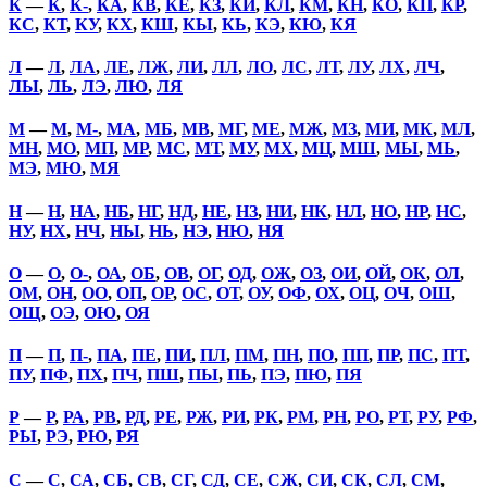
К
—
К
,
К-
,
КА
,
КВ
,
КЕ
,
КЗ
,
КИ
,
КЛ
,
КМ
,
КН
,
КО
,
КП
,
КР
,
КС
,
КТ
,
КУ
,
КХ
,
КШ
,
КЫ
,
КЬ
,
КЭ
,
КЮ
,
КЯ
Л
—
Л
,
ЛА
,
ЛЕ
,
ЛЖ
,
ЛИ
,
ЛЛ
,
ЛО
,
ЛС
,
ЛТ
,
ЛУ
,
ЛХ
,
ЛЧ
,
ЛЫ
,
ЛЬ
,
ЛЭ
,
ЛЮ
,
ЛЯ
М
—
М
,
М-
,
МА
,
МБ
,
МВ
,
МГ
,
МЕ
,
МЖ
,
МЗ
,
МИ
,
МК
,
МЛ
,
МН
,
МО
,
МП
,
МР
,
МС
,
МТ
,
МУ
,
МХ
,
МЦ
,
МШ
,
МЫ
,
МЬ
,
МЭ
,
МЮ
,
МЯ
Н
—
Н
,
НА
,
НБ
,
НГ
,
НД
,
НЕ
,
НЗ
,
НИ
,
НК
,
НЛ
,
НО
,
НР
,
НС
,
НУ
,
НХ
,
НЧ
,
НЫ
,
НЬ
,
НЭ
,
НЮ
,
НЯ
О
—
О
,
О-
,
ОА
,
ОБ
,
ОВ
,
ОГ
,
ОД
,
ОЖ
,
ОЗ
,
ОИ
,
ОЙ
,
ОК
,
ОЛ
,
ОМ
,
ОН
,
ОО
,
ОП
,
ОР
,
ОС
,
ОТ
,
ОУ
,
ОФ
,
ОХ
,
ОЦ
,
ОЧ
,
ОШ
,
ОЩ
,
ОЭ
,
ОЮ
,
ОЯ
П
—
П
,
П-
,
ПА
,
ПЕ
,
ПИ
,
ПЛ
,
ПМ
,
ПН
,
ПО
,
ПП
,
ПР
,
ПС
,
ПТ
,
ПУ
,
ПФ
,
ПХ
,
ПЧ
,
ПШ
,
ПЫ
,
ПЬ
,
ПЭ
,
ПЮ
,
ПЯ
Р
—
Р
,
РА
,
РВ
,
РД
,
РЕ
,
РЖ
,
РИ
,
РК
,
РМ
,
РН
,
РО
,
РТ
,
РУ
,
РФ
,
РЫ
,
РЭ
,
РЮ
,
РЯ
С
—
С
,
СА
,
СБ
,
СВ
,
СГ
,
СД
,
СЕ
,
СЖ
,
СИ
,
СК
,
СЛ
,
СМ
,