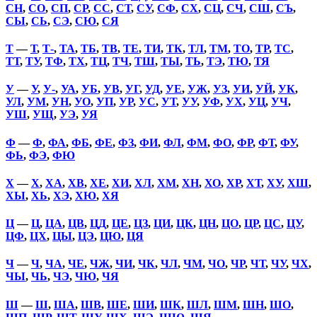
СН
,
СО
,
СП
,
СР
,
СС
,
СТ
,
СУ
,
СФ
,
СХ
,
СЦ
,
СЧ
,
СШ
,
СЪ
,
СЫ
,
СЬ
,
СЭ
,
СЮ
,
СЯ
Т
—
Т
,
Т-
,
ТА
,
ТБ
,
ТВ
,
ТЕ
,
ТИ
,
ТК
,
ТЛ
,
ТМ
,
ТО
,
ТР
,
ТС
,
ТТ
,
ТУ
,
ТФ
,
ТХ
,
ТЦ
,
ТЧ
,
ТШ
,
ТЫ
,
ТЬ
,
ТЭ
,
ТЮ
,
ТЯ
У
—
У
,
У-
,
УА
,
УБ
,
УВ
,
УГ
,
УД
,
УЕ
,
УЖ
,
УЗ
,
УИ
,
УЙ
,
УК
,
УЛ
,
УМ
,
УН
,
УО
,
УП
,
УР
,
УС
,
УТ
,
УУ
,
УФ
,
УХ
,
УЦ
,
УЧ
,
УШ
,
УЩ
,
УЭ
,
УЯ
Ф
—
Ф
,
ФА
,
ФБ
,
ФЕ
,
ФЗ
,
ФИ
,
ФЛ
,
ФМ
,
ФО
,
ФР
,
ФТ
,
ФУ
,
ФЬ
,
ФЭ
,
ФЮ
Х
—
Х
,
ХА
,
ХВ
,
ХЕ
,
ХИ
,
ХЛ
,
ХМ
,
ХН
,
ХО
,
ХР
,
ХТ
,
ХУ
,
ХШ
,
ХЫ
,
ХЬ
,
ХЭ
,
ХЮ
,
ХЯ
Ц
—
Ц
,
ЦА
,
ЦВ
,
ЦД
,
ЦЕ
,
ЦЗ
,
ЦИ
,
ЦК
,
ЦН
,
ЦО
,
ЦР
,
ЦС
,
ЦУ
,
ЦФ
,
ЦХ
,
ЦЫ
,
ЦЭ
,
ЦЮ
,
ЦЯ
Ч
—
Ч
,
ЧА
,
ЧЕ
,
ЧЖ
,
ЧИ
,
ЧК
,
ЧЛ
,
ЧМ
,
ЧО
,
ЧР
,
ЧТ
,
ЧУ
,
ЧХ
,
ЧЫ
,
ЧЬ
,
ЧЭ
,
ЧЮ
,
ЧЯ
Ш
—
Ш
,
ША
,
ШВ
,
ШЕ
,
ШИ
,
ШК
,
ШЛ
,
ШМ
,
ШН
,
ШО
,