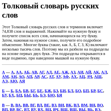
Толковый словарь русских
слов
Этот Толковый словарь русских слов и терминов включает
74,838 слов и выражений. Нажимайте на нужную букву и
получите список всех слов, начинающихся на эту букву.
Затем, нажимая на нужное слово, получите его подробное
объяснение. Многие буквы (такие, как А, Б, Г, З, К) включают
несколько тысячь слов. Поэтому мы их разбили на подразделы
на основе первых двух букв. Эти подразделы открываются в
виде подменю, при наведении мышкой на нужную букву.
А
—
А
,
АА
,
АБ
,
АВ
,
АГ
,
АД
,
АЕ
,
АЖ
,
АЗ
,
АИ
,
АЙ
,
АК
,
АЛ
,
АМ
,
АН
,
АО
,
АП
,
АР
,
АС
,
АТ
,
АУ
,
АФ
,
АХ
,
АЦ
,
АЧ
,
АШ
,
АЭ
,
АЮ
,
АЯ
Б
—
Б
,
БА
,
БВ
,
БГ
,
БЕ
,
БЖ
,
БЗ
,
БИ
,
БЛ
,
БО
,
БП
,
БР
,
БС
,
БУ
,
БХ
,
БЦ
,
БЫ
,
БЬ
,
БЭ
,
БЮ
,
БЯ
В
—
В
,
ВА
,
ВВ
,
ВГ
,
ВД
,
ВЕ
,
ВЗ
,
ВИ
,
ВК
,
ВЛ
,
ВМ
,
ВН
,
ВО
,
ВП
,
ВР
,
ВС
,
ВТ
,
ВУ
,
ВХ
,
ВЦ
,
ВЧ
,
ВШ
,
ВЩ
,
ВЫ
,
ВЬ
,
ВЭ
,