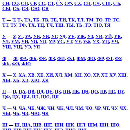
СН
,
СО
,
СП
,
СР
,
СС
,
СТ
,
СУ
,
СФ
,
СХ
,
СЦ
,
СЧ
,
СШ
,
СЪ
,
СЫ
,
СЬ
,
СЭ
,
СЮ
,
СЯ
Т
—
Т
,
Т-
,
ТА
,
ТБ
,
ТВ
,
ТЕ
,
ТИ
,
ТК
,
ТЛ
,
ТМ
,
ТО
,
ТР
,
ТС
,
ТТ
,
ТУ
,
ТФ
,
ТХ
,
ТЦ
,
ТЧ
,
ТШ
,
ТЫ
,
ТЬ
,
ТЭ
,
ТЮ
,
ТЯ
У
—
У
,
У-
,
УА
,
УБ
,
УВ
,
УГ
,
УД
,
УЕ
,
УЖ
,
УЗ
,
УИ
,
УЙ
,
УК
,
УЛ
,
УМ
,
УН
,
УО
,
УП
,
УР
,
УС
,
УТ
,
УУ
,
УФ
,
УХ
,
УЦ
,
УЧ
,
УШ
,
УЩ
,
УЭ
,
УЯ
Ф
—
Ф
,
ФА
,
ФБ
,
ФЕ
,
ФЗ
,
ФИ
,
ФЛ
,
ФМ
,
ФО
,
ФР
,
ФТ
,
ФУ
,
ФЬ
,
ФЭ
,
ФЮ
Х
—
Х
,
ХА
,
ХВ
,
ХЕ
,
ХИ
,
ХЛ
,
ХМ
,
ХН
,
ХО
,
ХР
,
ХТ
,
ХУ
,
ХШ
,
ХЫ
,
ХЬ
,
ХЭ
,
ХЮ
,
ХЯ
Ц
—
Ц
,
ЦА
,
ЦВ
,
ЦД
,
ЦЕ
,
ЦЗ
,
ЦИ
,
ЦК
,
ЦН
,
ЦО
,
ЦР
,
ЦС
,
ЦУ
,
ЦФ
,
ЦХ
,
ЦЫ
,
ЦЭ
,
ЦЮ
,
ЦЯ
Ч
—
Ч
,
ЧА
,
ЧЕ
,
ЧЖ
,
ЧИ
,
ЧК
,
ЧЛ
,
ЧМ
,
ЧО
,
ЧР
,
ЧТ
,
ЧУ
,
ЧХ
,
ЧЫ
,
ЧЬ
,
ЧЭ
,
ЧЮ
,
ЧЯ
Ш
—
Ш
,
ША
,
ШВ
,
ШЕ
,
ШИ
,
ШК
,
ШЛ
,
ШМ
,
ШН
,
ШО
,