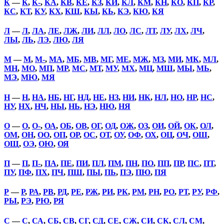
К
—
К
,
К-
,
КА
,
КВ
,
КЕ
,
КЗ
,
КИ
,
КЛ
,
КМ
,
КН
,
КО
,
КП
,
КР
,
КС
,
КТ
,
КУ
,
КХ
,
КШ
,
КЫ
,
КЬ
,
КЭ
,
КЮ
,
КЯ
Л
—
Л
,
ЛА
,
ЛЕ
,
ЛЖ
,
ЛИ
,
ЛЛ
,
ЛО
,
ЛС
,
ЛТ
,
ЛУ
,
ЛХ
,
ЛЧ
,
ЛЫ
,
ЛЬ
,
ЛЭ
,
ЛЮ
,
ЛЯ
М
—
М
,
М-
,
МА
,
МБ
,
МВ
,
МГ
,
МЕ
,
МЖ
,
МЗ
,
МИ
,
МК
,
МЛ
,
МН
,
МО
,
МП
,
МР
,
МС
,
МТ
,
МУ
,
МХ
,
МЦ
,
МШ
,
МЫ
,
МЬ
,
МЭ
,
МЮ
,
МЯ
Н
—
Н
,
НА
,
НБ
,
НГ
,
НД
,
НЕ
,
НЗ
,
НИ
,
НК
,
НЛ
,
НО
,
НР
,
НС
,
НУ
,
НХ
,
НЧ
,
НЫ
,
НЬ
,
НЭ
,
НЮ
,
НЯ
О
—
О
,
О-
,
ОА
,
ОБ
,
ОВ
,
ОГ
,
ОД
,
ОЖ
,
ОЗ
,
ОИ
,
ОЙ
,
ОК
,
ОЛ
,
ОМ
,
ОН
,
ОО
,
ОП
,
ОР
,
ОС
,
ОТ
,
ОУ
,
ОФ
,
ОХ
,
ОЦ
,
ОЧ
,
ОШ
,
ОЩ
,
ОЭ
,
ОЮ
,
ОЯ
П
—
П
,
П-
,
ПА
,
ПЕ
,
ПИ
,
ПЛ
,
ПМ
,
ПН
,
ПО
,
ПП
,
ПР
,
ПС
,
ПТ
,
ПУ
,
ПФ
,
ПХ
,
ПЧ
,
ПШ
,
ПЫ
,
ПЬ
,
ПЭ
,
ПЮ
,
ПЯ
Р
—
Р
,
РА
,
РВ
,
РД
,
РЕ
,
РЖ
,
РИ
,
РК
,
РМ
,
РН
,
РО
,
РТ
,
РУ
,
РФ
,
РЫ
,
РЭ
,
РЮ
,
РЯ
С
—
С
,
СА
,
СБ
,
СВ
,
СГ
,
СД
,
СЕ
,
СЖ
,
СИ
,
СК
,
СЛ
,
СМ
,