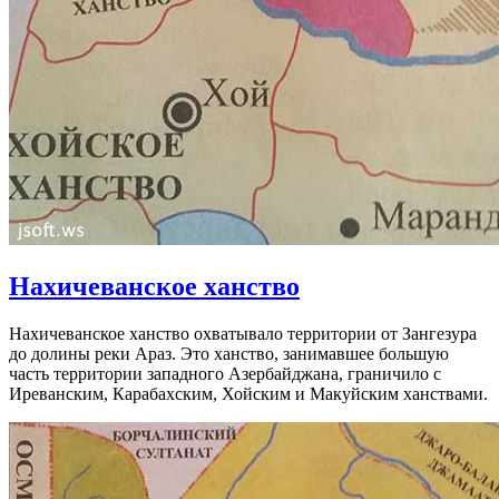
Нахичеванское ханство
Нахичеванское ханство охватывало территории от Зангезура
до долины реки Араз. Это ханство, занимавшее большую
часть территории западного Азербайджана, граничило с
Иреванским, Карабахским, Хойским и Макуйским ханствами.