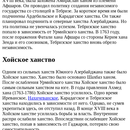
XVIII века, была заложена Амираслан ханом из племени
Афшаров. Он проводил политику создания независимого
государства со столицей в Тебризе. За короткое время им были
подчинены Ардебильское и Карадагское ханства. Он также
планировал подчинить и северные ханства Азербайджана. Но
эта политика не увенчалась успехом. Тебризское ханство
попало в зависимость от Урмийского ханства. В 1763 году,
после поражения Фатали хана Афшара со стороны Керим хана
Зенда и его союзников, Тебризское ханство вновь обрело
независимость.
Хойское ханство
Одним из сильных ханств Южного Азербайджана также было
Хойское ханство. Ханство было основано Шахбаз ханом.
После ослабления Урмийского ханства Хойское ханство было
самым сильным ханством на юге. В годы правления Ахмед
хана (1763-1786) Хойское ханство усилилось. Одно время
Иреванское,
Нахичеванское
, Карадагское и Тебризское
ханства находились в зависимости от него. Однако, не сумев
укрепиться здесь, он отступил назад. В конце XVIII века в
Хойском ханстве усилилась борьба за власть. Внутренние
распри ослабили ханство. Впоследствии ослабевшее Хойское
ханство, попав в зависимость от Гаджаров, потеряло свою
самостоятельность.