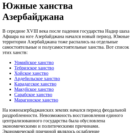
Южные ханства
Азербайджана
В середине XVIII века после падения государства Надир шаха
Афшара на юге Азербайджана начался новый период. Южные
территории Азербайджана тоже распались на отдельные
самостоятельные и полусамостоятельные ханства. Вот список
этих ханств:
Урмийское ханство
Тебризское ханство
Хойское ханство
Ардебильское ханство
Карадагское ханство
Макуйское ханство
Сарабское ханство
Марагинское ханство
На южноазербаджанских землях начался период феодальной
раздробленности. Невозможность восстановления единого
централизованного государства была обусловлена
экономическими и политическими причинами.
Экономической причиной являлось ослабление