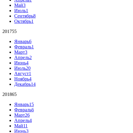
Май
3
Июль
1
Сентябрь
8
Октябрь
1
2017
55
Январь
6
Февраль
1
Март
3
Апрель
2
Июнь
4
Июль
20
Август
1
Ноябрь
4
Декабрь
14
2018
65
Январь
15
Февраль
6
Март
26
Апрель
4
Май
11
Июнь
3