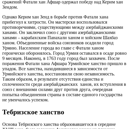
сражений Фатали хан Афшар одержал победу над Керим хан
Зендом.
Однако Керим хан Зенд в борьбе против Фатали хана
прибегнул к хитрости. Он мастерски воспользовался
противоречиями, существующими между азербайджанскими
ханами. Он заключил союз с другими азербайджанскими
ханами – карабахским Панахали ханом и хойским Шахбаз
ханом. Объединенные войска союзников осадили город
Урмию. Население города во главе с Фатали ханом
героически оборонялось. Город Урмия оставался в осаде ровно
9 месяцев. Наконец, в 1763 году город был захвачен. После
поражения Фатали хана Афшара Урмийское ханство пришло в
упадок. Все ханства, находившиеся в зависимости от
Урмийского ханства, восстановили свою независимость.
Таким образом, в результате отсутствия единства и
сплоченности среди азербайджанских ханов, их вступления в
союз с внешними силами друг против друга, очередная
попытка объединения страны в составе единого государства
не увенчалось успехом.
Тебризское ханство
Основа Тебризского ханства образовавшегося в середине