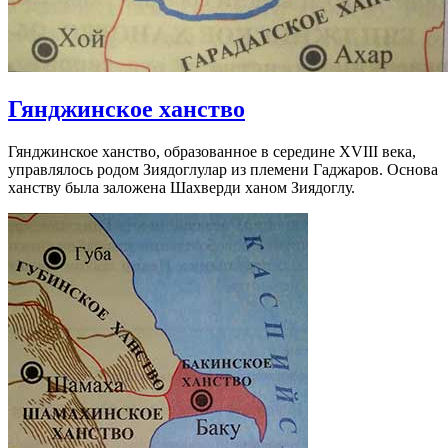
Гянджинское ханство
Гянджинское ханство, образованное в середине XVIII века,
управлялось родом Зиядоглулар из племени Гаджаров. Основа
ханству была заложена Шахверди ханом Зиядоглу.