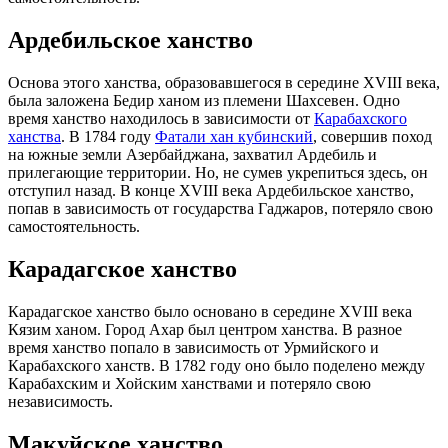
Ардебильское ханство
Основа этого ханства, образовавшегося в середине XVIII века,
была заложена Бедир ханом из племени Шахсевен. Одно
время ханство находилось в зависимости от
Карабахского
ханства
. В 1784 году
Фатали хан кубинский
, совершив поход
на южные земли Азербайджана, захватил Ардебиль и
прилегающие территории. Но, не сумев укрепиться здесь, он
отступил назад. В конце XVIII века Ардебильское ханство,
попав в зависимость от государства Гаджаров, потеряло свою
самостоятельность.
Карадагское ханство
Карадагское ханство было основано в середине XVIII века
Кязим ханом. Город Ахар был центром ханства. В разное
время ханство попало в зависимость от Урмийского и
Карабахского ханств. В 1782 году оно было поделено между
Карабахским и Хойским ханствами и потеряло свою
независимость.
Макуйское ханство