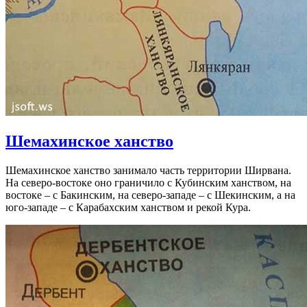
Шемахинское ханство
Шемахинское ханство занимало часть территории Ширвана.
На северо-востоке оно граничило с Кубинским ханством, на
востоке – с Бакинским, на северо-западе – с Шекинским, а на
юго-западе – с Карабахским ханством и рекой Кура.