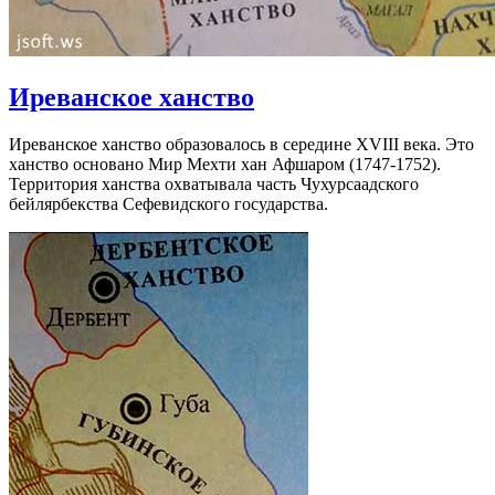
Иреванское ханство
Иреванское ханство образовалось в середине XVIII века. Это
ханство основано Мир Мехти хан Афшаром (1747-1752).
Территория ханства охватывала часть Чухурсаадского
бейлярбекства Сефевидского государства.