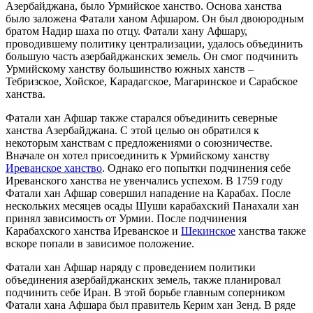
Азербайджана, было Урмийское ханство. Основа ханства
было заложена Фатали ханом Афшаром. Он был двоюродным
братом Надир шаха по отцу. Фатали хану Афшару,
проводившему политику централизации, удалось объединить
большую часть азербайджанских земель. Он смог подчинить
Урмийскому ханству большинство южных ханств –
Тебризское, Хойское, Карадагское, Магаринское и Сарабское
ханства.
Фатали хан Афшар также старался объединить северные
ханства Азербайджана. С этой целью он обратился к
некоторым ханствам с предложениями о союзничестве.
Вначале он хотел присоединить к Урмийскому ханству
Иреванское ханство
. Однако его попытки подчинения себе
Иреванского ханства не увенчались успехом. В 1759 году
Фатали хан Афшар совершил нападение на Карабах. После
нескольких месяцев осады Шуши карабахский Панахали хан
принял зависимость от Урмии. После подчинения
Карабахского ханства Иреванское и
Шекинское
ханства также
вскоре попали в зависимое положение.
Фатали хан Афшар наряду с проведением политики
объединения азербайджанских земель, также планировал
подчинить себе Иран. В этой борьбе главным соперником
Фатали хана Афшара был правитель Керим хан Зенд. В ряде