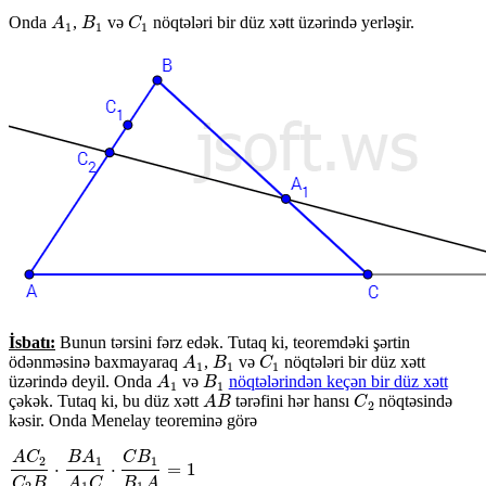
Onda
,
və
nöqtələri bir düz xətt üzərində yerləşir.
A
1
B
1
C
1
A
B
C
1
1
1
İsbatı:
Bunun tərsini fərz edək. Tutaq ki, teoremdəki şərtin
ödənməsinə baxmayaraq
,
və
nöqtələri bir düz xətt
A
1
B
1
C
1
A
B
C
1
1
1
üzərində deyil. Onda
və
nöqtələrindən keçən bir düz xətt
A
1
B
1
A
B
1
1
çəkək. Tutaq ki, bu düz xətt
tərəfini hər hansı
nöqtəsində
A
B
C
2
A
B
C
2
kəsir. Onda Menelay teoreminə görə
A
C
B
A
C
B
2
1
1
⋅
⋅
=
1
A
C
2
C
2
B
⋅
B
A
1
A
1
C
⋅
C
B
1
B
1
A
=
1
C
B
A
C
B
A