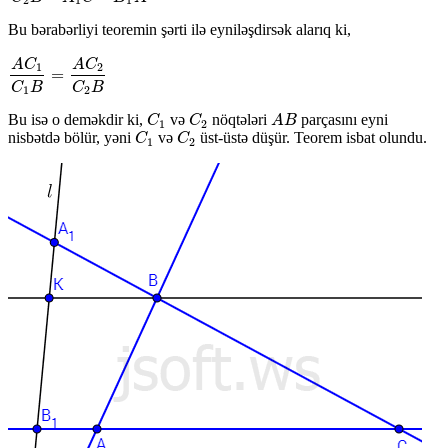
2
1
1
Bu bərabərliyi teoremin şərti ilə eyniləşdirsək alarıq ki,
A
C
A
C
1
2
=
A
C
1
C
1
B
=
A
C
2
C
2
B
C
B
C
B
1
2
Bu isə o deməkdir ki,
və
nöqtələri
parçasını eyni
C
1
C
2
A
B
C
C
A
B
1
2
nisbətdə bölür, yəni
və
üst-üstə düşür. Teorem isbat olundu.
C
1
C
2
C
C
1
2