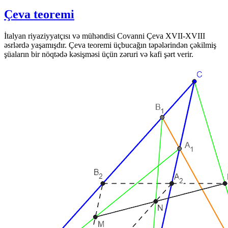
Çeva teoremi
İtalyan riyaziyyatçısı və mühəndisi Covanni Çeva XVII-XVIII
əsrlərdə yaşamışdır. Çeva teoremi üçbucağın təpələrindən çəkilmiş
şüaların bir nöqtədə kəsişməsi üçün zəruri və kafi şərt verir.