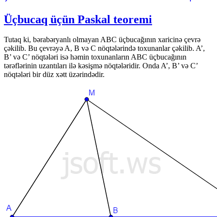
Üçbucaq üçün Paskal teoremi
Tutaq ki, bərabəryanlı olmayan ABC üçbucağının xaricinə çevrə
çəkilib. Bu çevrəyə A, B və C nöqtələrində toxunanlar çəkilib. A’,
B’ və C’ nöqtələri isə həmin toxunanların ABC üçbucağının
tərəflərinin uzantıları ilə kəsişmə nöqtələridir. Onda A’, B’ və C’
nöqtələri bir düz xətt üzərindədir.