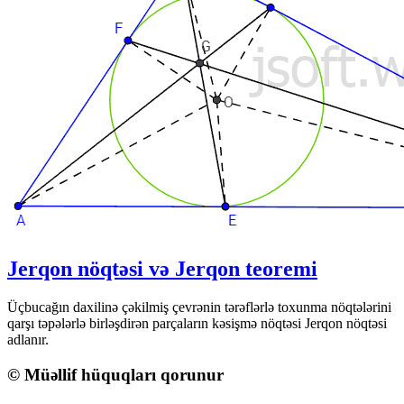
Jerqon nöqtəsi və Jerqon teoremi
Üçbucağın daxilinə çəkilmiş çevrənin tərəflərlə toxunma nöqtələrini
qarşı təpələrlə birləşdirən parçaların kəsişmə nöqtəsi Jerqon nöqtəsi
adlanır.
© Müəllif hüquqları qorunur