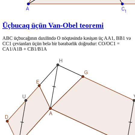
Üçbucaq üçün Van-Obel teoremi
ABC üçbucağının daxilində O nöqtəsində kəsişən üç AA1, BB1 və
CC1 çevianları üçün belə bir bərabərlik doğrudur: CO/OC1 =
CA1/A1B + CB1/B1A