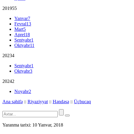
2019
55
Yanvar
7
Fevral
13
Mart
5
Aprel
18
Sentyabr
1
Oktyabr
11
2023
4
Sentyabr
1
Oktyabr
3
2024
2
Noyabr
2
Ana səhifə
::
Riyaziyyat
::
Həndəsə
::
Üçbucaq
Yaranma tarixi:
10 Yanvar, 2018