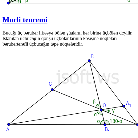
Morli teoremi
Bucağı üç bərabər hissəyə bölən şüaların hər birinə üçbölən deyilir.
İstənilən üçbucağın qonşu üçbölənlərinin kəsişmə nöqtələri
bərabərtərəfli üçbucağın təpə nöqtələridir.