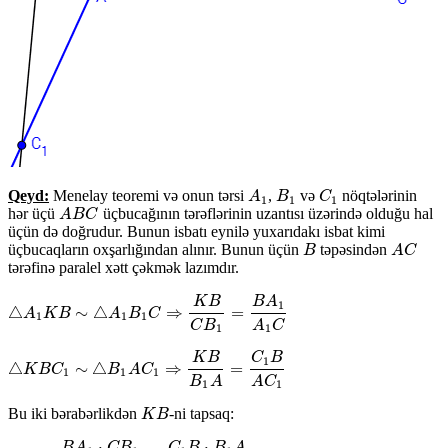
Qeyd:
Menelay teoremi və onun tərsi
,
və
nöqtələrinin
A
1
B
1
C
1
A
B
C
1
1
1
hər üçü
üçbucağının tərəflərinin uzantısı üzərində olduğu hal
A
B
C
A
B
C
üçün də doğrudur. Bunun isbatı eynilə yuxarıdakı isbat kimi
üçbucaqların oxşarlığından alınır. Bunun üçün
təpəsindən
B
A
C
B
A
C
tərəfinə paralel xətt çəkmək lazımdır.
K
B
B
A
1
△
∼
△
⇒
=
△
A
A
1
K
K
B
B
∼
△
A
1
B
A
1
C
B
⇒
C
K
B
C
B
1
=
B
A
1
A
1
C
1
1
1
C
B
A
C
1
1
K
B
C
B
1
△
∼
△
⇒
=
△
K
K
B
B
C
C
1
∼
△
B
1
A
B
C
A
1
⇒
C
K
B
B
1
A
=
C
1
B
A
C
1
1
1
1
B
A
A
C
1
1
Bu iki bərabərlikdən
-ni tapsaq:
K
B
K
B
⋅
⋅