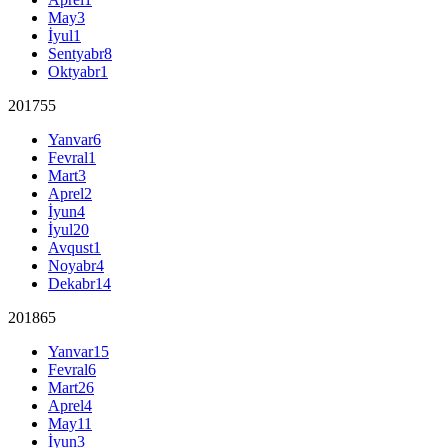
May
3
İyul
1
Sentyabr
8
Oktyabr
1
2017
55
Yanvar
6
Fevral
1
Mart
3
Aprel
2
İyun
4
İyul
20
Avqust
1
Noyabr
4
Dekabr
14
2018
65
Yanvar
15
Fevral
6
Mart
26
Aprel
4
May
11
İyun
3