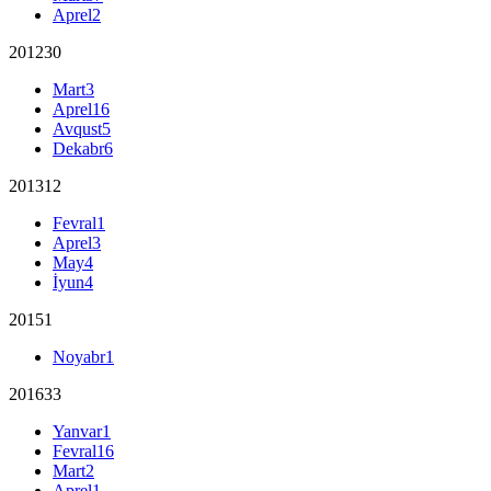
Aprel
2
2012
30
Mart
3
Aprel
16
Avqust
5
Dekabr
6
2013
12
Fevral
1
Aprel
3
May
4
İyun
4
2015
1
Noyabr
1
2016
33
Yanvar
1
Fevral
16
Mart
2
Aprel
1