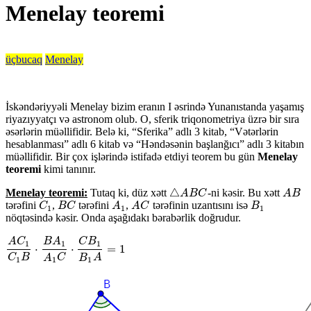
Menelay teoremi
üçbucaq
Menelay
İskəndəriyyəli Menelay bizim eranın I əsrində Yunanıstanda yaşamış
riyazıyyatçı və astronom olub. O, sferik triqonometriya üzrə bir sıra
əsərlərin müəllifidir. Belə ki, “Sferika” adlı 3 kitab, “Vətərlərin
hesablanması” adlı 6 kitab və “Həndəsənin başlanğıcı” adlı 3 kitabın
müəllifidir. Bir çox işlərində istifadə etdiyi teorem bu gün
Menelay
teoremi
kimi tanınır.
△
Menelay teoremi:
Tutaq ki, düz xətt
-ni kəsir. Bu xətt
A
B
△
A
A
B
B
C
C
A
B
tərəfini
,
tərəfini
,
tərəfinin uzantısını isə
C
1
B
C
A
1
A
C
B
1
C
B
C
A
A
C
B
1
1
1
nöqtəsində kəsir. Onda aşağıdakı bərabərlik doğrudur.
A
C
B
A
C
B
1
1
1
⋅
⋅
=
1
A
C
1
C
1
B
⋅
B
A
1
A
1
C
⋅
C
B
1
B
1
A
=
1
C
B
A
C
B
A
1
1
1