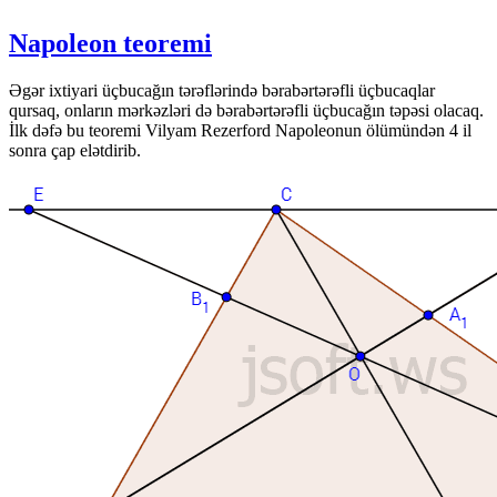
Napoleon teoremi
Əgər ixtiyari üçbucağın tərəflərində bərabərtərəfli üçbucaqlar
qursaq, onların mərkəzləri də bərabərtərəfli üçbucağın təpəsi olacaq.
İlk dəfə bu teoremi Vilyam Rezerford Napoleonun ölümündən 4 il
sonra çap elətdirib.