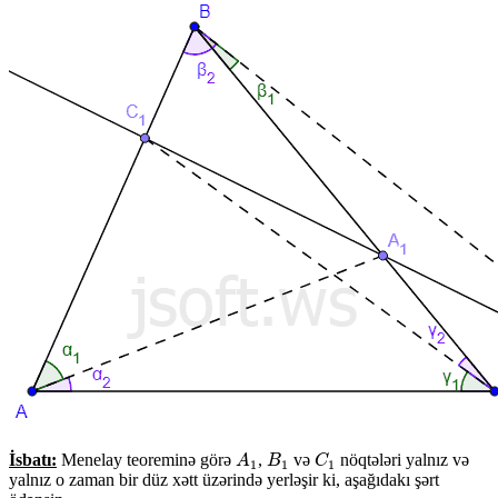
İsbatı:
Menelay teoreminə görə
,
və
nöqtələri yalnız və
A
1
B
1
C
1
A
B
C
1
1
1
yalnız o zaman bir düz xətt üzərində yerləşir ki, aşağıdakı şərt