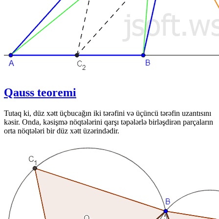
Qauss teoremi
Tutaq ki, düz xətt üçbucağın iki tərəfini və üçüncü tərəfin uzantısını
kəsir. Onda, kəsişmə nöqtələrini qarşı təpələrlə birləşdirən parçaların
orta nöqtələri bir düz xətt üzərindədir.