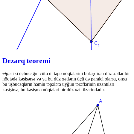
Dezarq teoremi
Əgər iki üçbucağın cüt-cüt təpə nöqtələrini birləşdirən düz xətlər bir
nöqtədə kəsişərsə və ya bu düz xətlərin üçü də paralel olarsa, onsa
bu üşbucaqların həmin təpələrə uyğun tərəflərinin uzantıları
kəsişirsə, bu kəsişmə nöqtələri bir düz xətt üzərindədir.