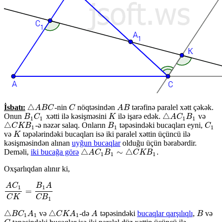
△
İsbatı:
-nin
nöqtəsindən
tərəfinə paralel xətt çəkək.
C
A
B
△
A
A
B
B
C
C
C
A
B
△
Onun
xətti ilə kəsişməsini
ilə işarə edək.
və
B
1
C
1
K
B
C
K
△
A
A
C
C
1
B
B
1
1
1
1
1
△
-ə nəzər salaq. Onların
təpəsindəki bucaqları eyni,
B
1
C
1
△
C
C
K
K
B
B
1
B
C
1
1
1
və
təpələrindəki bucaqları isə iki paralel xəttin üçüncü ilə
K
K
kəsişməsindən alınan
uyğun bucaqlar
olduğu üçün bərabərdir.
△
∼
△
Deməli,
iki bucağa görə
.
△
A
A
C
C
1
B
B
1
∼
△
C
K
C
B
K
1
B
1
1
1
Oxşarlıqdan alınır ki,
A
C
B
A
1
1
=
A
C
1
C
K
=
B
1
A
C
B
1
C
K
C
B
1
△
△
və
-də
təpəsindəki
bucaqlar qarşılıqlı
,
və
A
B
△
B
B
C
C
1
A
A
1
△
C
C
K
K
A
A
1
A
B
1
1
1